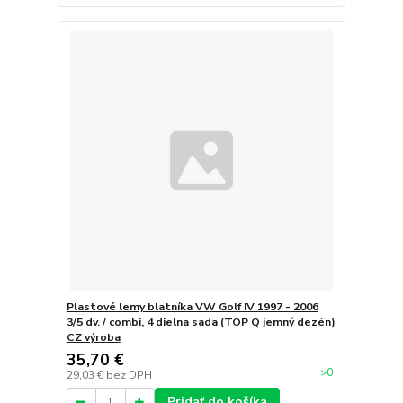
Plastové lemy blatníka VW Golf IV 1997 - 2006
3/5 dv. / combi, 4 dielna sada (TOP Q jemný dezén)
CZ výroba
35,70 €
>0
29,03 €
bez DPH
Pridať do košíka