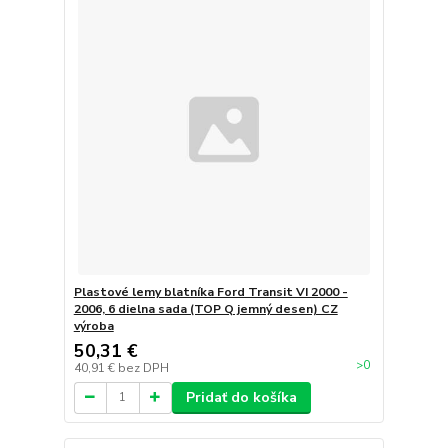
Plastové lemy blatníka Ford Transit VI 2000 -
2006, 6 dielna sada (TOP Q jemný desen) CZ
výroba
50,31 €
>0
40,91 €
bez DPH
Pridať do košíka