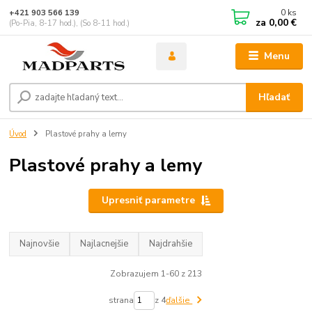
0
ks
+421 903 566 139
za
0,00 €
(Po-Pia, 8-17 hod.), (So 8-11 hod.)
Menu
Hľadať
Úvod
Plastové prahy a lemy
Plastové prahy a lemy
Upresniť parametre
Najnovšie
Najlacnejšie
Najdrahšie
Zobrazujem 1-60 z 213
strana
z 4
ďalšie