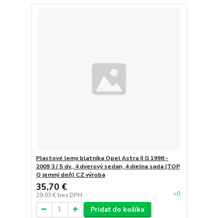
Plastové lemy blatníka Opel Astra II G 1998 -
2009 3 / 5 dv., 4 dverový sedan, 4 dielna sada (TOP
Q jemný deň) CZ výroba
35,70 €
>0
29,03 €
bez DPH
Pridať do košíka