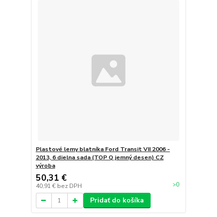
Plastové lemy blatníka Ford Transit VII 2006 -
2013, 6 dielna sada (TOP Q jemný desen) CZ
výroba
50,31 €
>0
40,91 €
bez DPH
Pridať do košíka