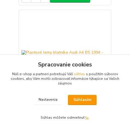
Spracovanie cookies
Náš e-shop a partneri potrebujú Váš
súhlas
s použitím súborov
cookies, aby Vám mohli zobrazovať informácie týkajúce sa Vašich
záujmov.
Súhlasím
Nastavenia
Plastové lemy blatníka Audi A4 B5 1994 - 2001
sedan I. široký, 4 dielna sada
46,83 €
Súhlas môžete odmietnuť
tu
.
ne
38,07 €
bez DPH
Pridať do košíka