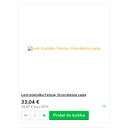
Lem blatníku Felicia, štvordielná sada
33,04 €
ne
26,87 €
bez DPH
Pridať do košíka