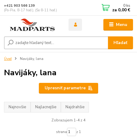
0
ks
+421 903 566 139
za
0,00 €
(Po-Pia, 8-17 hod.), (So 8-11 hod.)
Menu
Hľadať
Úvod
Navijáky, lana
Navijáky, lana
Upresniť parametre
Najnovšie
Najlacnejšie
Najdrahšie
Zobrazujem 1-4 z 4
strana
z 1