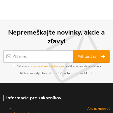
Nepremeškajte novinky, akcie a
zľavy!
Prihlásiť sa
Súhlasím so
spracovaním osobných údajov
za účelom zasielania newslettera.
Môžete sa kedykoľvek odhlásiť. Zasielame raz za 14 dní.
Informácie pre zákazníkov
Ako nakupovať