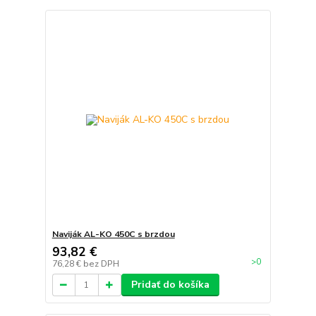
Naviják AL-KO 450C s brzdou
93,82 €
>0
76,28 €
bez DPH
Pridať do košíka