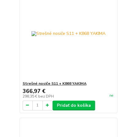
Strešné nosiče S11 + K868 YAKIMA
366,97 €
ne
298,35 €
bez DPH
Pridať do košíka