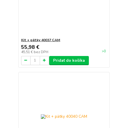
Kit + pätky 40037 CAM
55,98 €
>0
45,51 €
bez DPH
Pridať do košíka