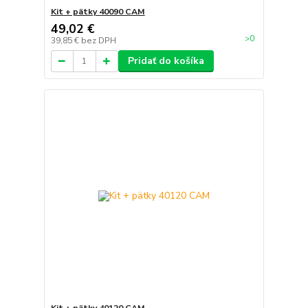
Kit + pätky 40090 CAM
49,02 €
>0
39,85 €
bez DPH
Pridať do košíka
Kit + pätky 40120 CAM