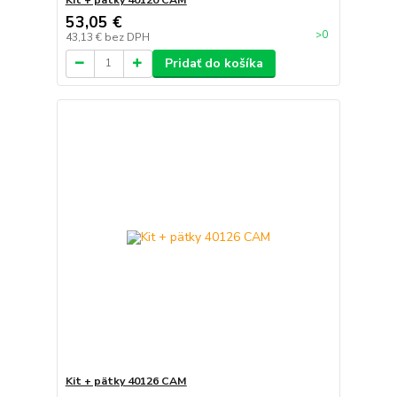
53,05 €
>0
43,13 €
bez DPH
Pridať do košíka
Kit + pätky 40126 CAM