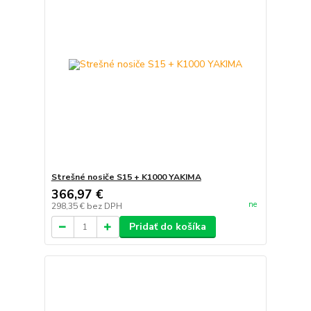
Strešné nosiče S15 + K1000 YAKIMA
366,97 €
ne
298,35 €
bez DPH
Pridať do košíka