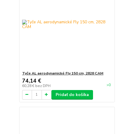
Tyče AL aerodynamické Fly 150 cm, 2828 CAM
74,14 €
>0
60,28 €
bez DPH
Pridať do košíka