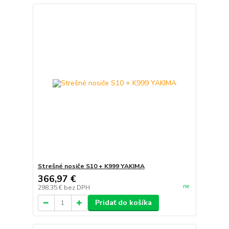
Strešné nosiče S10 + K999 YAKIMA
366,97 €
ne
298,35 €
bez DPH
Pridať do košíka