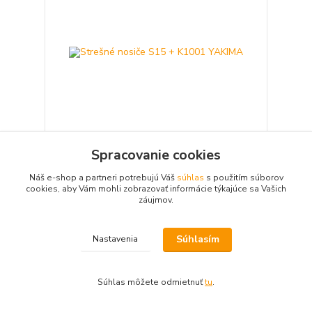
Spracovanie cookies
Strešné nosiče S15 + K1001 YAKIMA
Náš e-shop a partneri potrebujú Váš
súhlas
s použitím súborov
366,97 €
cookies, aby Vám mohli zobrazovať informácie týkajúce sa Vašich
ne
298,35 €
bez DPH
záujmov.
Pridať do košíka
Súhlasím
Nastavenia
Súhlas môžete odmietnuť
tu
.