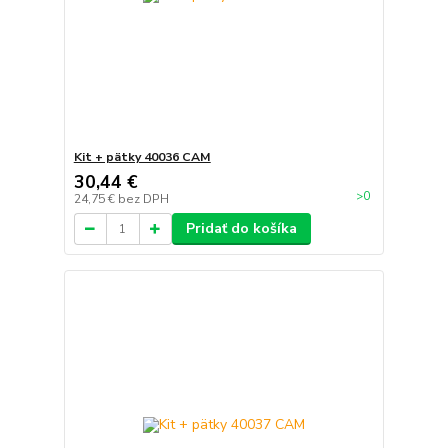
Kit + pätky 40036 CAM
30,44 €
>0
24,75 €
bez DPH
Pridať do košíka