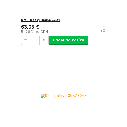
Kit + pätky 40056 CAM
63,05 €
>0
51,26 €
bez DPH
Pridať do košíka