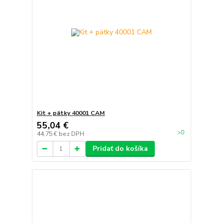
Kit + pätky 40001 CAM
55,04 €
>0
44,75 €
bez DPH
Pridať do košíka