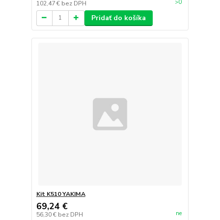
>0
102,47 €
bez DPH
Pridať do košíka
Kit K510 YAKIMA
69,24 €
ne
56,30 €
bez DPH