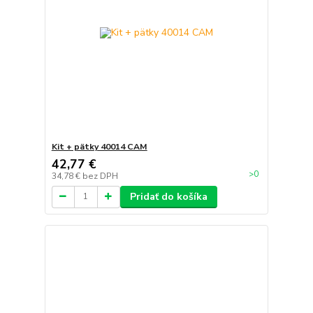
Kit + pätky 40014 CAM
42,77 €
>0
34,78 €
bez DPH
Pridať do košíka