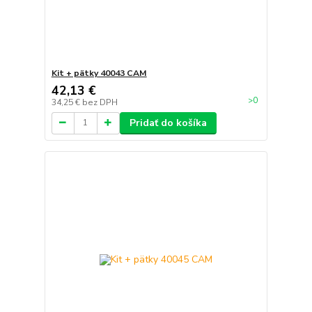
Kit + pätky 40043 CAM
42,13 €
>0
34,25 €
bez DPH
Pridať do košíka