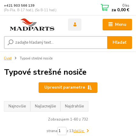
0
ks
+421 903 566 139
za
0,00 €
(Po-Pia, 8-17 hod.), (So 8-11 hod.)
Menu
Hľadať
Úvod
Typové strešné nosiče
Typové strešné nosiče
Upresniť parametre
Najnovšie
Najlacnejšie
Najdrahšie
Zobrazujem 1-60 z 732
strana
z 13
ďalšie