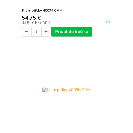
Kit + pätky 40074 CAM
54,75 €
>0
44,51 €
bez DPH
Pridať do košíka