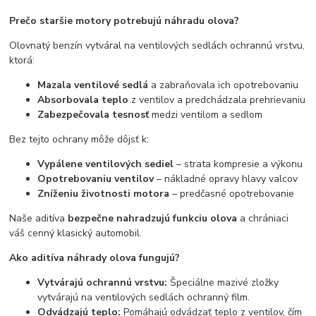
Prečo staršie motory potrebujú náhradu olova?
Olovnatý benzín vytváral na ventilových sedlách ochrannú vrstvu,
ktorá:
Mazala ventilové sedlá
a zabraňovala ich opotrebovaniu
Absorbovala teplo
z ventilov a predchádzala prehrievaniu
Zabezpečovala tesnosť
medzi ventilom a sedlom
Bez tejto ochrany môže dôjsť k:
Vypálene ventilových sediel
– strata kompresie a výkonu
Opotrebovaniu ventilov
– nákladné opravy hlavy valcov
Zníženiu životnosti motora
– predčasné opotrebovanie
Naše aditíva
bezpečne nahradzujú funkciu olova
a chrániaci
váš cenný klasický automobil.
Ako aditíva náhrady olova fungujú?
Vytvárajú ochrannú vrstvu:
Špeciálne mazivé zložky
vytvárajú na ventilových sedlách ochranný film.
Odvádzajú teplo:
Pomáhajú odvádzať teplo z ventilov, čím