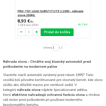
PRO-TEC LEAD SUBSTITUTE 1:1000 - náhrada
olova 250ML
8,93 €
/
ks
do 3 dní
7,26 €
bez DPH
Pridať do košíka
strana
z 1
Náhrada olova – Chráňte svoj klasický automobil pred
poškodením na modernom palive
Vlastníte starší automobil vyrobený pred rokom 1995? Tieto
vozidlá boli pôvodne konštruované pre olovnatý benzín, kde olovo
slúžilo ako dôležité mazivo pre ventilové sedlá. V
kategórii
náhrada olova
nájdete špecializované aditíva,
ktoré
efektívne nahradzujú ochrannú funkciu olova
a chránia
váš motor pred poškodením pri používaní moderného
bezolovnatého benzínu.