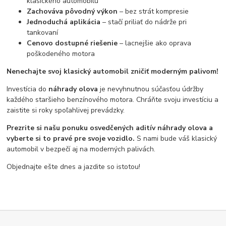
klasického automobilu
Zachováva pôvodný výkon
– bez strát kompresie
Jednoduchá aplikácia
– stačí priliať do nádrže pri
tankovaní
Cenovo dostupné riešenie
– lacnejšie ako oprava
poškodeného motora
Nenechajte svoj klasický automobil zničiť moderným palivom!
Investícia do
náhrady olova
je nevyhnutnou súčasťou údržby
každého staršieho benzínového motora. Chráňte svoju investíciu a
zaistite si roky spoľahlivej prevádzky.
Prezrite si našu ponuku osvedčených aditív náhrady olova a
vyberte si to pravé pre svoje vozidlo.
S nami bude váš klasický
automobil v bezpečí aj na moderných palivách.
Objednajte ešte dnes a jazdite so istotou!