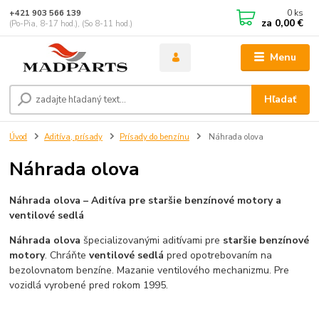
0
ks
+421 903 566 139
za
0,00 €
(Po-Pia, 8-17 hod.), (So 8-11 hod.)
Menu
Hľadať
Úvod
Aditíva, prísady
Prísady do benzínu
Náhrada olova
Náhrada olova
Náhrada olova – Aditíva pre staršie benzínové motory a
ventilové sedlá
Náhrada olova
špecializovanými aditívami pre
staršie benzínové
motory
. Chráňte
ventilové sedlá
pred opotrebovaním na
bezolovnatom benzíne. Mazanie ventilového mechanizmu. Pre
vozidlá vyrobené pred rokom 1995.