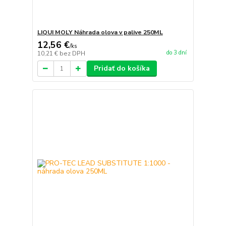
LIQUI MOLY Náhrada olova v palive 250ML
12,56 €
/
ks
do 3 dní
10,21 €
bez DPH
Pridať do košíka