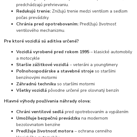
predchádzajú prehrievaniu.
Redukujú trenie:
Znižujú trenie medzi ventilom a sedlom
počas prevádzky.
Chránia pred opotrebovaním:
Predlžujú životnosť
ventilového mechanizmu.
Pre ktoré vozidlá sú aditíva určené?
Vozidlá vyrobené pred rokom 1995
– klasické automobily
a motocykle
Staršie zážitkové vozidlá
– veteráni a youngtimery
Poľnohospodárske a stavebné stroje
so staršími
benzínovými motormi
Záhradnú techniku
so staršími motormi
Všetky vozidlá
pôvodne určené pre olovnatý benzín
Hlavné výhody používania náhrady olova:
Chráni ventilové sedlá
pred opotrebovaním a vypálením
Umožňuje bezpečnú prevádzku
na modernom
bezolovnatom benzíne
Predlžuje životnosť motora
– ochrana cenného