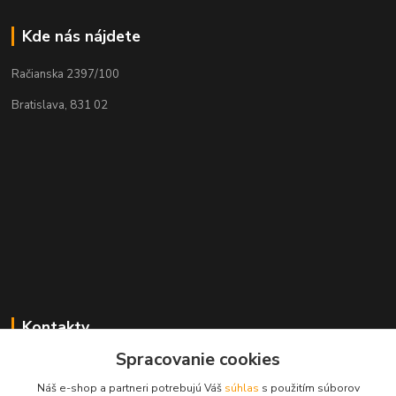
Kde nás nájdete
Račianska 2397/100
Bratislava, 831 02
Kontakty
Spracovanie cookies
Zákaznícka podpora MADPARTS
+421 903 566 139
Náš e-shop a partneri potrebujú Váš
súhlas
s použitím súborov