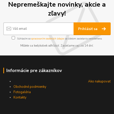
Nepremeškajte novinky, akcie a
zľavy!
Prihlásiť sa
Súhlasím so
spracovaním osobných údajov
za účelom zasielania newslettera.
Môžete sa kedykoľvek odhlásiť. Zasielame raz za 14 dní.
Informácie pre zákazníkov
Ako nakupovať
Obchodné podmienky
Fotogaléria
Kontakty