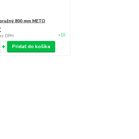
 pružný 800 mm METO
€
>10
ez DPH
Pridať do košíka