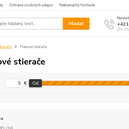
ty
Ochrana osobných udajov
Reklamačný formulár
Neviet
Hľadať
+421
(Po-Pia
tierače
Flatové stierače
ové stierače
€
Od
ca
TO
(16)