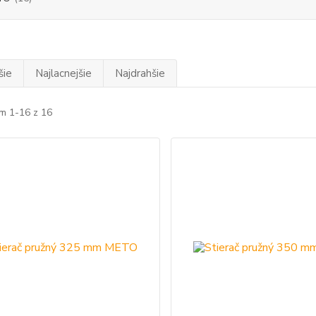
šie
Najlacnejšie
Najdrahšie
m 1-16 z 16