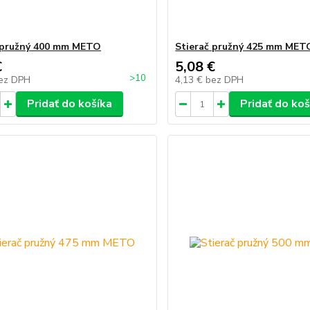
 pružný 400 mm METO
Stierač pružný 425 mm MET
€
5,08 €
>10
ez DPH
4,13 €
bez DPH
Pridať do košíka
Pridať do koš