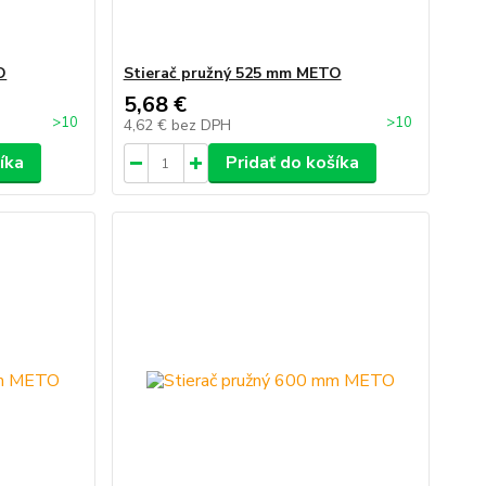
O
Stierač pružný 525 mm METO
5,68 €
>10
>10
4,62 €
bez DPH
íka
Pridať do košíka