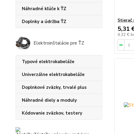
Náhradné kľúče k ŤZ
Stierač
Doplnky a údržba ŤZ
5,31 
4,32 €
b
Elektroinštalácie pre ŤZ
Typové elektrokabeláže
Univerzálne elektrokabeláže
Doplnkové zväzky, trvalé plus
Náhradné diely a moduly
Kódovanie zväzkov, testery