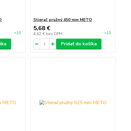
O
Stierač pružný 450 mm METO
5,68 €
>10
>10
4,62 €
bez DPH
íka
Pridať do košíka