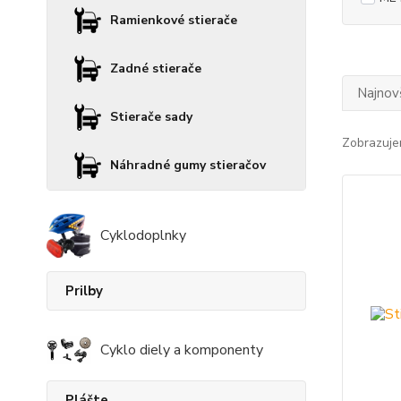
Ramienkové stierače
Zadné stierače
Najnov
Stierače sady
Zobrazuje
Náhradné gumy stieračov
Cyklodoplnky
Prilby
Cyklo diely a komponenty
Plášte