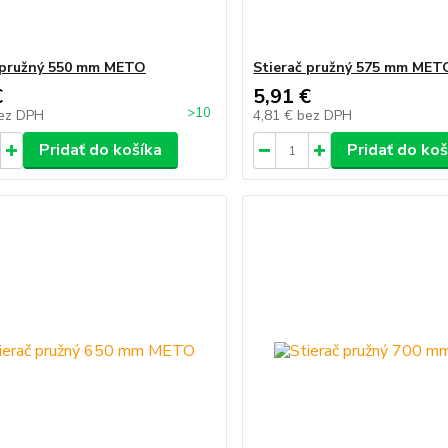
 pružný 550 mm METO
Stierač pružný 575 mm MET
€
5,91 €
>10
ez DPH
4,81 €
bez DPH
Pridať do košíka
Pridať do koš