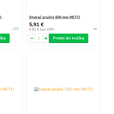
O
Stierač pružný 600 mm METO
5,91 €
>10
ne
4,81 €
bez DPH
íka
Pridať do košíka