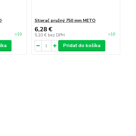
O
Stierač pružný 750 mm METO
6,28 €
>10
>10
5,10 €
bez DPH
íka
Pridať do košíka