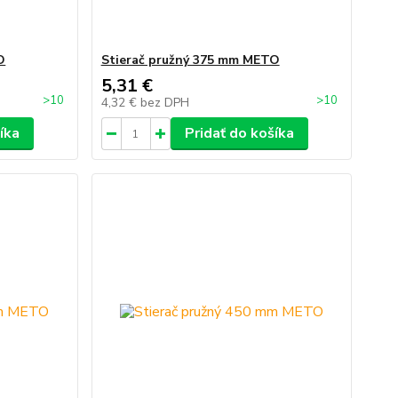
O
Stierač pružný 375 mm METO
5,31 €
>10
>10
4,32 €
bez DPH
íka
Pridať do košíka