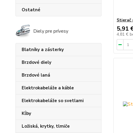
Ostatné
Stierač
5,91 
Diely pre prívesy
4,81 €
b
Blatníky a zásterky
Brzdové diely
Brzdové laná
Elektrokabeláže a káble
Elektrokabeláže so svetlami
Kĺby
Ložiská, krytky, tlmiče