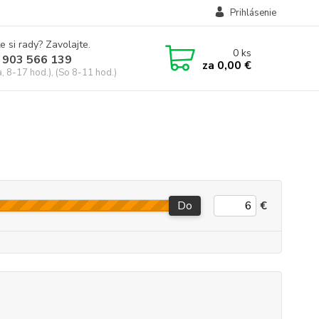
Prihlásenie
e si rady? Zavolajte.
0
ks
 903 566 139
za
0,00 €
, 8-17 hod.), (So 8-11 hod.)
Do
€