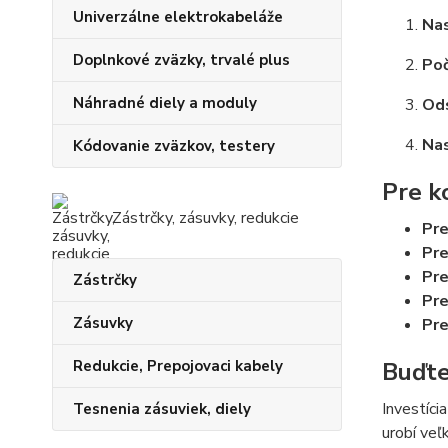
Univerzálne elektrokabeláže
Nas
Doplnkové zväzky, trvalé plus
Poč
Náhradné diely a moduly
Od
Nas
Kódovanie zväzkov, testery
Pre k
Zástrčky, zásuvky, redukcie
Pre
Pre
Pre
Zástrčky
Pre
Zásuvky
Pre
Redukcie, Prepojovaci kabely
Buďte
Investíci
Tesnenia zásuviek, diely
urobí veľ