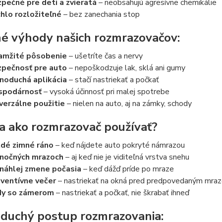
pečné pre deti a zvieratá
– neobsahujú agresívne chemikálie
hlo rozložiteľné
– bez zanechania stop
é výhody našich rozmrazovačov:
amžité pôsobenie
– ušetríte čas a nervy
pečnosť pre auto
– nepoškodzuje lak, sklá ani gumy
noduchá aplikácia
– stačí nastriekať a počkať
spodárnosť
– vysoká účinnosť pri malej spotrebe
verzálne použitie
– nielen na auto, aj na zámky, schody
a ako rozmrazovač používať?
dé zimné ráno
– keď nájdete auto pokryté námrazou
nočných mrazoch
– aj keď nie je viditeľná vrstva snehu
 náhlej zmene počasia
– keď dážď príde po mraze
ventívne večer
– nastriekať na okná pred predpovedaným mra
dy so zámerom
– nastriekať a počkať, nie škrabať ihneď
duchý postup rozmrazovania: