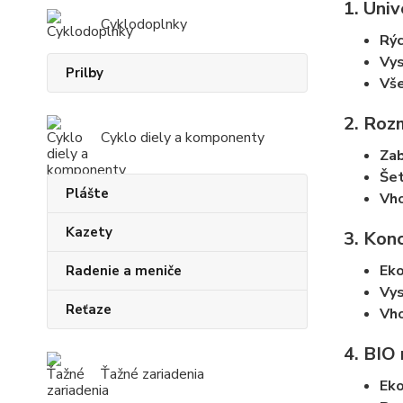
1. Uni
Cyklodoplnky
Rýc
Vys
Prilby
Vše
2. Roz
Cyklo diely a komponenty
Zab
Še
Plášte
Vho
Kazety
3. Kon
Eko
Radenie a meniče
Vys
Reťaze
Vho
4. BIO
Ťažné zariadenia
Eko