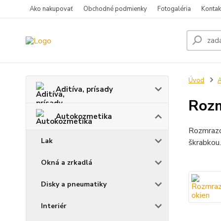
Ako nakupovať
Obchodné podmienky
Fotogaléria
Kontak
Úvod
A
Aditíva, prísady
Rozm
Autokozmetika
Rozmrazo
Lak
škrabkou.
Okná a zrkadlá
Disky a pneumatiky
Interiér