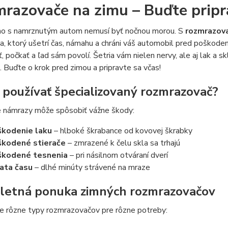
razovače na zimu – Buďte pripr
no s namrznutým autom nemusí byť nočnou morou. S
rozmrazova
, ktorý ušetrí čas, námahu a chráni váš automobil pred poškode
ť, počkať a ľad sám povolí. Šetria vám nielen nervy, ale aj lak a
. Buďte o krok pred zimou a pripravte sa včas!
 používať špecializovaný rozmrazovač?
e námrazy môže spôsobiť vážne škody:
kodenie laku
– hlboké škrabance od kovovej škrabky
kodené stierače
– zmrazené k čelu skla sa trhajú
škodené tesnenia
– pri násilnom otváraní dverí
ata času
– dlhé minúty strávené na mraze
etná ponuka zimných rozmrazovačov
 rôzne typy rozmrazovačov pre rôzne potreby: