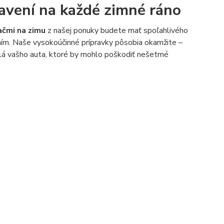
avení na každé zimné ráno
čmi na zimu
z našej ponuky budete mať spoľahlivého
ním. Naše vysokoúčinné prípravky pôsobia okamžite –
 sklá vašho auta, ktoré by mohlo poškodiť nešetrné