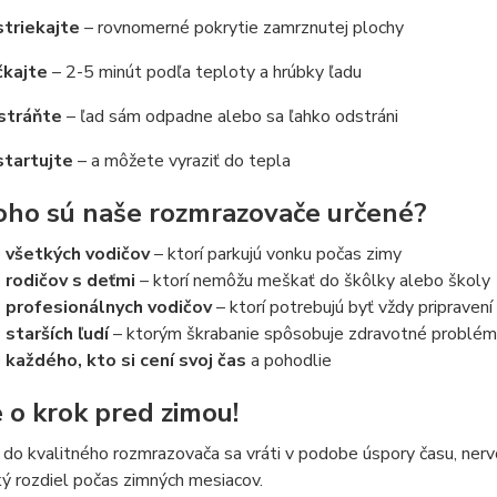
triekajte
– rovnomerné pokrytie zamrznutej plochy
kajte
– 2-5 minút podľa teploty a hrúbky ľadu
stráňte
– ľad sám odpadne alebo sa ľahko odstráni
tartujte
– a môžete vyraziť do tepla
oho sú naše rozmrazovače určené?
 všetkých vodičov
– ktorí parkujú vonku počas zimy
 rodičov s deťmi
– ktorí nemôžu meškať do škôlky alebo školy
 profesionálnych vodičov
– ktorí potrebujú byť vždy pripravení
 starších ľudí
– ktorým škrabanie spôsobuje zdravotné problé
 každého, kto si cení svoj čas
a pohodlie
 o krok pred zimou!
a do kvalitného rozmrazovača sa vráti v podobe úspory času, nerv
ký rozdiel počas zimných mesiacov.