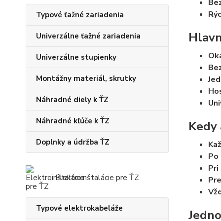
Bez
Rýc
Typové ťažné zariadenia
Hlavn
Univerzálne ťažné zariadenia
Ok
Univerzálne stupienky
Bez
Montážny materiál, skrutky
Jed
Ho
Náhradné diely k ŤZ
Uni
Náhradné kľúče k ŤZ
Kedy 
Doplnky a údržba ŤZ
Kaž
Po 
Pri
Elektroinštalácie pre ŤZ
Pre
Vž
Typové elektrokabeláže
Jedno