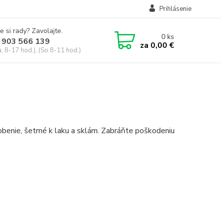
Prihlásenie
e si rady? Zavolajte.
0
ks
 903 566 139
za
0,00 €
, 8-17 hod.), (So 8-11 hod.)
enie, šetrné k laku a sklám. Zabráňte poškodeniu