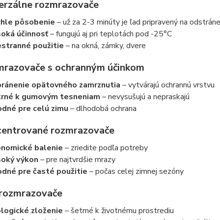
verzálne rozmrazovače
hle pôsobenie
– už za 2-3 minúty je ľad pripravený na odstráne
oká účinnosť
– fungujú aj pri teplotách pod -25°C
stranné použitie
– na okná, zámky, dvere
mrazovače s ochranným účinkom
ránenie opätovného zamrznutia
– vytvárajú ochrannú vrstvu
trné k gumovým tesneniam
– nevysušujú a nepraskajú
dné pre celú zimu
– dlhodobá ochrana
centrované rozmrazovače
nomické balenie
– zriedite podľa potreby
oký výkon
– pre najtvrdšie mrazy
dné pre časté použitie
– počas celej zimnej sezóny
 rozmrazovače
logické zloženie
– šetrné k životnému prostrediu