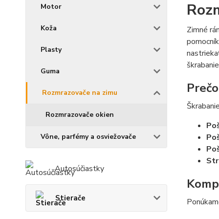
Rozm
Motor
Koža
Zimné rá
pomocníka
Plasty
nastrieka
škrabanie
Guma
Prečo
Rozmrazovače na zimu
Škrabani
Rozmrazovače okien
Poš
Vône, parfémy a osviežovače
Poš
Po
Str
Autosúčiastky
Kompl
Stierače
Ponúkame