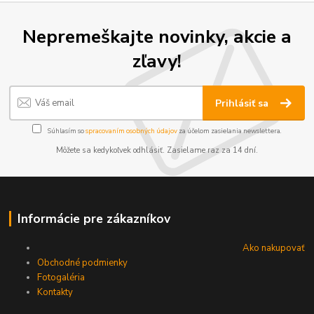
Nepremeškajte novinky, akcie a
zľavy!
Prihlásiť sa
Súhlasím so
spracovaním osobných údajov
za účelom zasielania newslettera.
Môžete sa kedykoľvek odhlásiť. Zasielame raz za 14 dní.
Informácie pre zákazníkov
Ako nakupovať
Obchodné podmienky
Fotogaléria
Kontakty