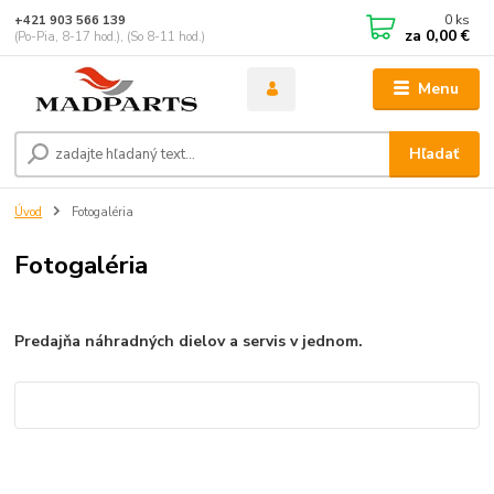
0
ks
+421 903 566 139
za
0,00 €
(Po-Pia, 8-17 hod.), (So 8-11 hod.)
Menu
Hľadať
Úvod
Fotogaléria
Fotogaléria
Predajňa náhradných dielov a servis v jednom.