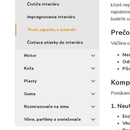
Čističe interiéru
ktoré nep
najodolne
Impregnovanie interiéru
budete sa
Proti zápachu v interiéri
Prečo
Čistiace utierky do interiéru
Väčšina o
Neu
Motor
Ods
Koža
Pôs
Kompl
Plasty
Ponúkame 
Guma
1. Neu
Rozmrazovače na zimu
Enz
Vône, parfémy a osviežovače
Vho