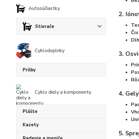
Bez
Autosúčiastky
2. Ióno
Tec
Stierače
Čis
Dl
Cyklodoplnky
3. Osv
Prí
Prilby
Pos
Rôz
Cyklo diely a komponenty
4. Gel
Pas
Plášte
Vho
Uni
Kazety
5. Spr
Radenie a meniče