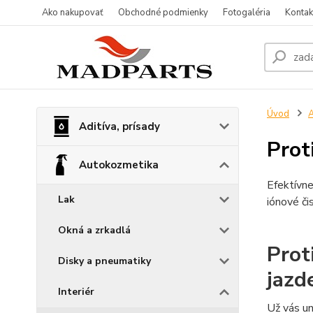
Ako nakupovať
Obchodné podmienky
Fotogaléria
Kontak
Úvod
A
Aditíva, prísady
Prot
Autokozmetika
Efektívne
Lak
iónové či
Okná a zrkadlá
Prot
Disky a pneumatiky
jazd
Interiér
Už vás un