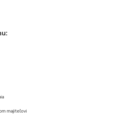
hu:
ia
om majiteľovi