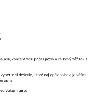
u
h
áladu, koncentráciu počas jazdy a celkový zážitok z
 vyberte si riešenie, ktoré najlepšie vyhovuje vášmu
ho auta.
 vo vašom aute!