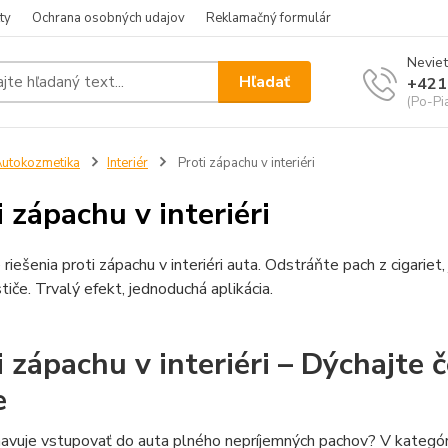
ty
Ochrana osobných udajov
Reklamačný formulár
Neviet
Hľadať
+421
(Po-Pia
utokozmetika
Interiér
Proti zápachu v interiéri
i zápachu v interiéri
 riešenia proti zápachu v interiéri auta. Odstráňte pach z cigariet,
stiče. Trvalý efekt, jednoduchá aplikácia.
i zápachu v interiéri – Dýchajte 
e
avuje vstupovať do auta plného nepríjemných pachov? V kategór