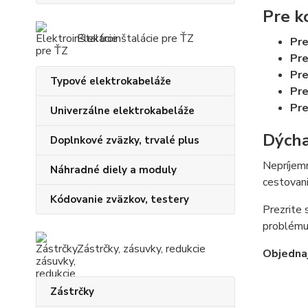
Pre k
Elektroinštalácie pre ŤZ
Pre
Pre
Pre
Typové elektrokabeláže
Pre
Pre
Univerzálne elektrokabeláže
Dýcha
Doplnkové zväzky, trvalé plus
Nepríjemn
Náhradné diely a moduly
cestovani
Kódovanie zväzkov, testery
Prezrite
problému.
Zástrčky, zásuvky, redukcie
Objednaj
Zástrčky