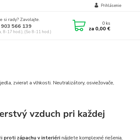
Prihlásenie
e si rady? Zavolajte.
0
ks
 903 566 139
za
0,00 €
, 8-17 hod.), (So 8-11 hod.)
 jedla, zvierat a vlhkosti. Neutralizátory, osviežovače,
čerstvý vzduch pri každej
ii
proti zápachu v interiéri
nájdete komplexné riešenia,