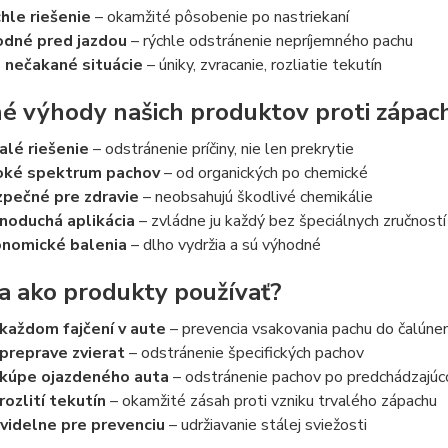
hle riešenie
– okamžité pôsobenie po nastriekaní
dné pred jazdou
– rýchle odstránenie nepríjemného pachu
 nečakané situácie
– úniky, zvracanie, rozliatie tekutín
é výhody našich produktov proti zápac
alé riešenie
– odstránenie príčiny, nie len prekrytie
oké spektrum pachov
– od organických po chemické
pečné pre zdravie
– neobsahujú škodlivé chemikálie
noduchá aplikácia
– zvládne ju každý bez špeciálnych zručností
nomické balenia
– dlho vydržia a sú výhodné
a ako produkty používať?
každom fajčení v aute
– prevencia vsakovania pachu do čalúnen
preprave zvierat
– odstránenie špecifických pachov
 kúpe ojazdeného auta
– odstránenie pachov po predchádzajúc
rozlití tekutín
– okamžité zásah proti vzniku trvalého zápachu
videlne pre prevenciu
– udržiavanie stálej sviežosti