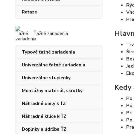
Rýc
Reťaze
Vho
Pre
Hlavn
Ťažné zariadenia
Trv
Šir
Typové ťažné zariadenia
Bez
Univerzálne ťažné zariadenia
Jed
Eko
Univerzálne stupienky
Kedy 
Montážny materiál, skrutky
Po 
Náhradné diely k ŤZ
Po 
Pri
Náhradné kľúče k ŤZ
Po 
Pra
Doplnky a údržba ŤZ