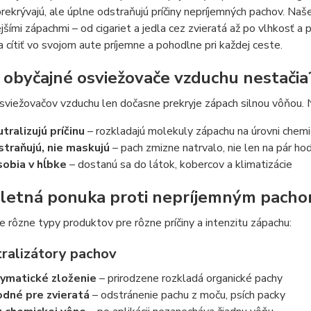
rekrývajú, ale úplne odstraňujú príčiny nepríjemných pachov. Naše 
jšími zápachmi – od cigariet a jedla cez zvieratá až po vlhkosť a
 cítiť vo svojom aute príjemne a pohodlne pri každej ceste.
 obyčajné osviežovače vzduchu nestačia
sviežovačov vzduchu len dočasne prekryje zápach silnou vôňou. N
tralizujú príčinu
– rozkladajú molekuly zápachu na úrovni chemi
traňujú, nie maskujú
– pach zmizne natrvalo, nie len na pár hod
obia v hĺbke
– dostanú sa do látok, kobercov a klimatizácie
etná ponuka proti nepríjemným pach
rôzne typy produktov pre rôzne príčiny a intenzitu zápachu:
tralizátory pachov
ymatické zloženie
– prirodzene rozkladá organické pachy
dné pre zvieratá
– odstránenie pachu z moču, psích packy