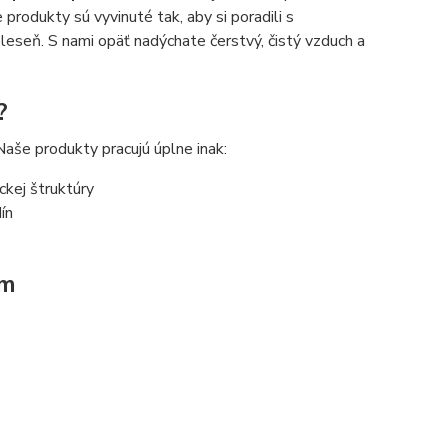
produkty sú vyvinuté tak, aby si poradili s
 pleseň. S nami opäť nadýchate čerstvý, čistý vzduch a
?
aše produkty pracujú úplne inak:
ckej štruktúry
ín
om