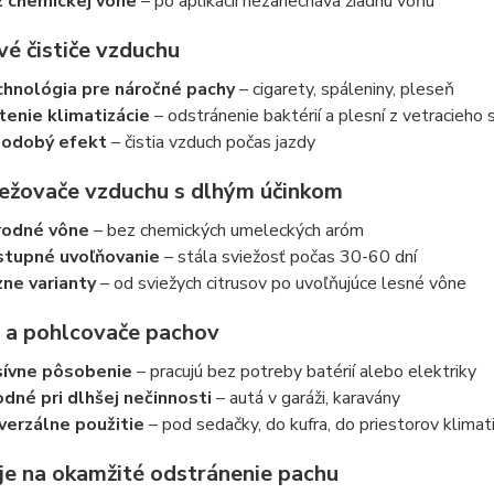
 chemickej vône
– po aplikácii nezanecháva žiadnu vôňu
vé čističe vzduchu
hnológia pre náročné pachy
– cigarety, spáleniny, pleseň
tenie klimatizácie
– odstránenie baktérií a plesní z vetracieho
hodobý efekt
– čistia vzduch počas jazdy
iežovače vzduchu s dlhým účinkom
rodné vône
– bez chemických umeleckých aróm
tupné uvoľňovanie
– stála sviežosť počas 30-60 dní
ne varianty
– od sviežych citrusov po uvoľňujúce lesné vône
y a pohlcovače pachov
ívne pôsobenie
– pracujú bez potreby batérií alebo elektriky
dné pri dlhšej nečinnosti
– autá v garáži, karavány
verzálne použitie
– pod sedačky, do kufra, do priestorov klimat
eje na okamžité odstránenie pachu