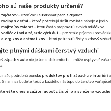
oho sú naše produkty určené?
 fajčiarov
– ktorí chcú eliminovať pach z cigariet
 rodiny s deťmi
– ktoré potrebujú riešiť rozliate nápoje a jedlo
 majiteľov zvierat
– ktorí často prepravujú svojich miláčikov
 vodičov taxi a zájazdových áut
– pre stále príjemnú prevádzk
 alergikov a astmatikov
– ktorí potrebujú čistý a zdravý vzduc
jte plnými dúškami čerstvý vzduch!
ý zápach v aute nie je len o diskomforte – môže ovplyvniť vašu n
a.
 si našu podrobnú ponuku
produktov proti zápachu v interiéri
a
 S nami sa budete tešiť z každého nástupu do čerstvo voňajúce
te ešte dnes a zažite radosť z čistého a sviežeho vzduchu