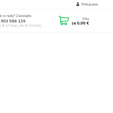
Prihlásenie
e si rady? Zavolajte.
0
ks
 903 566 139
za
0,00 €
, 8-17 hod.), (So 8-11 hod.)