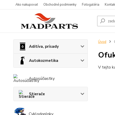
Ako nakupovať
Obchodné podmienky
Fotogaléria
Kontak
Úvod
O
Aditíva, prísady
Ofuk
Autokozmetika
V tejto k
Autosúčiastky
Stierače
Cyklodoplnky