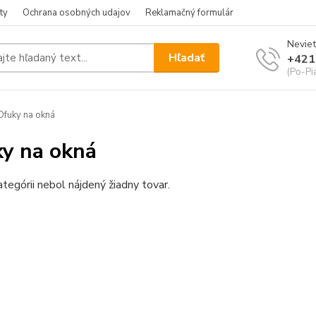
ty
Ochrana osobných udajov
Reklamačný formulár
Neviet
Hľadať
+421
(Po-Pia
fuky na okná
y na okná
ategórii nebol nájdený žiadny tovar.