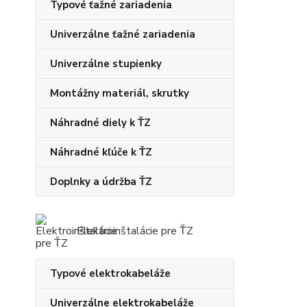
Typové ťažné zariadenia
Univerzálne ťažné zariadenia
Univerzálne stupienky
Montážny materiál, skrutky
Náhradné diely k ŤZ
Náhradné kľúče k ŤZ
Doplnky a údržba ŤZ
Elektroinštalácie pre ŤZ
Typové elektrokabeláže
Univerzálne elektrokabeláže