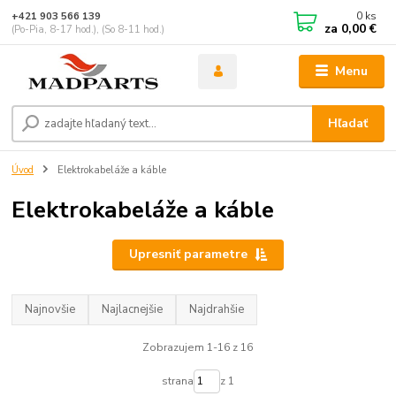
0
ks
+421 903 566 139
za
0,00 €
(Po-Pia, 8-17 hod.), (So 8-11 hod.)
Menu
Hľadať
Úvod
Elektrokabeláže a káble
Elektrokabeláže a káble
Upresniť parametre
Najnovšie
Najlacnejšie
Najdrahšie
Zobrazujem 1-16 z 16
strana
z 1