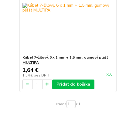
Kábel 7-žilový, 6 x 1 mm + 1,5 mm, gumový plášť
MULTIPA
1,64 €
>10
1,34 €
bez DPH
Pridať do košíka
strana
z 1