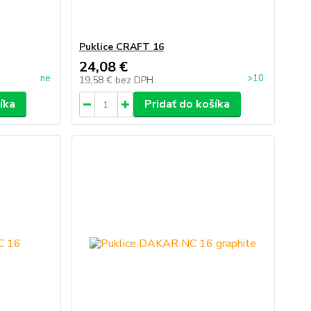
Puklice CRAFT 16
24,08 €
ne
>10
19,58 €
bez DPH
íka
Pridať do košíka