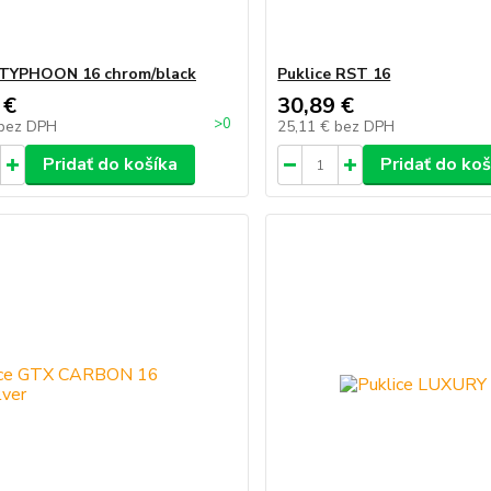
 TYPHOON 16 chrom/black
Puklice RST 16
 €
30,89 €
>0
bez DPH
25,11 €
bez DPH
Pridať do košíka
Pridať do koš