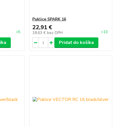
Puklice SPARK 16
22,91 €
>5
>10
18,63 €
bez DPH
íka
Pridať do košíka