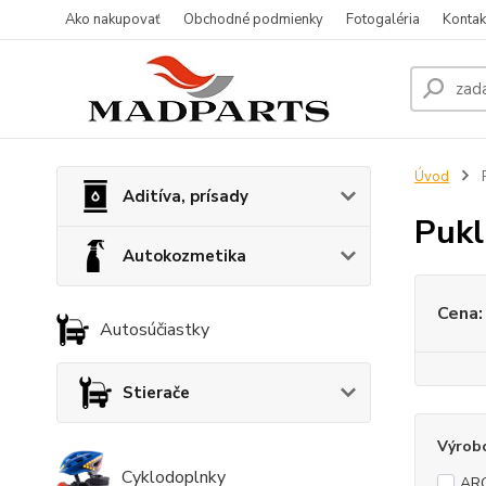
Ako nakupovať
Obchodné podmienky
Fotogaléria
Kontak
Úvod
P
Aditíva, prísady
Pukl
Autokozmetika
Cena:
Autosúčiastky
Stierače
Výrob
Cyklodoplnky
AR