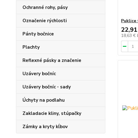
Ochranné rohy, pásy
Označenie rýchlosti
Puklice
22,91
Pánty bočnice
18,63 €
Plachty
Reflexné pásky a značenie
Uzávery bočníc
Uzávery bočníc - sady
Úchyty na podlahu
Zakladacie kliny, stúpačky
Zámky a kryty kĺbov