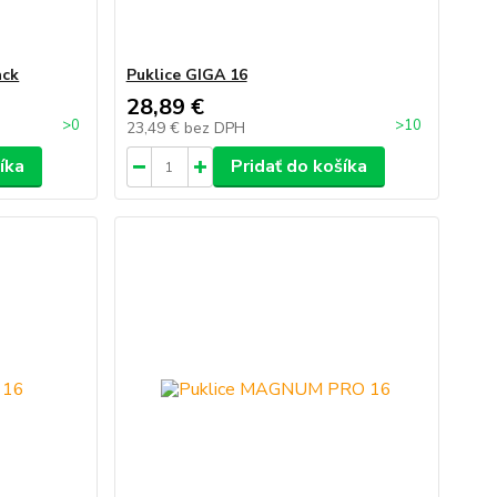
ack
Puklice GIGA 16
28,89 €
>0
>10
23,49 €
bez DPH
íka
Pridať do košíka