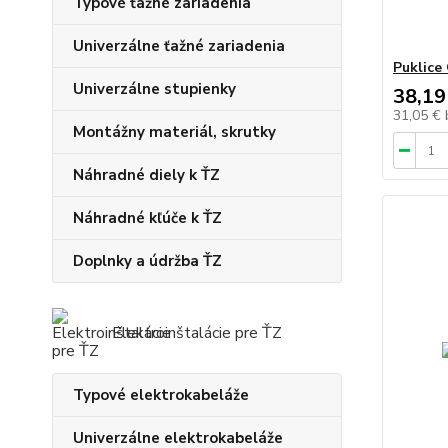
Typové ťažné zariadenia
Univerzálne ťažné zariadenia
Puklice
Univerzálne stupienky
38,19
31,05 €
Montážny materiál, skrutky
Náhradné diely k ŤZ
Náhradné kľúče k ŤZ
Doplnky a údržba ŤZ
Elektroinštalácie pre ŤZ
Typové elektrokabeláže
Univerzálne elektrokabeláže