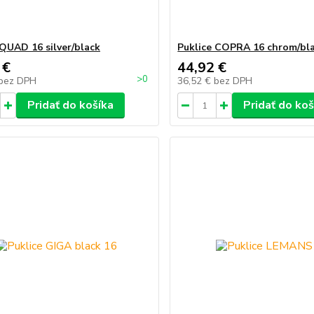
 QUAD 16 silver/black
Puklice COPRA 16 chrom/bl
 €
44,92 €
>0
bez DPH
36,52 €
bez DPH
Pridať do košíka
Pridať do koš