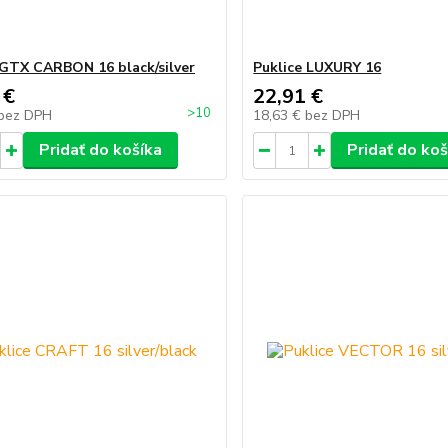
 GTX CARBON 16 black/silver
Puklice LUXURY 16
 €
22,91 €
>10
bez DPH
18,63 €
bez DPH
Pridať do košíka
Pridať do koš