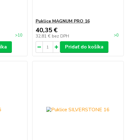
Puklice MAGNUM PRO 16
40,35 €
>10
>0
32,81 €
bez DPH
íka
Pridať do košíka