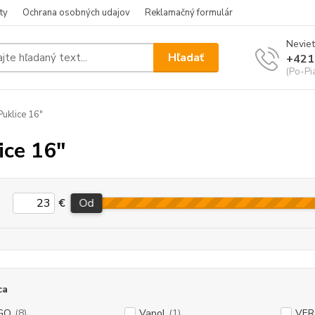
ty
Ochrana osobných udajov
Reklamačný formulár
Neviet
Hľadať
+421
(Po-Pia
uklice 16"
ice 16"
€
Od
ca
GO
(8)
Vapol
(1)
VE