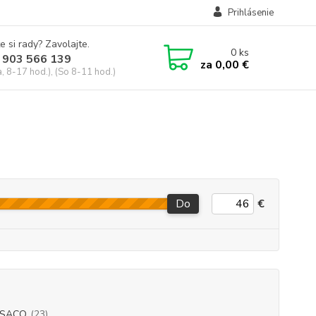
Prihlásenie
e si rady? Zavolajte.
0
ks
 903 566 139
za
0,00 €
, 8-17 hod.), (So 8-11 hod.)
Do
€
RSACO
(23)