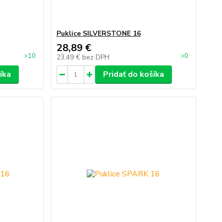
Puklice SILVERSTONE 16
28,89 €
>10
>0
23,49 €
bez DPH
íka
Pridať do košíka