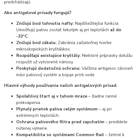
predchádzajú.
Ako antigelové prísady fungujú?
Znižujú bod tuhnutia nafty:
Najdôležitejšia funkcia.
Umožňujú palivu zostať tekutým aj pri teplotách
až do
-33°C
.
Znižujú bod zákalu:
Zabránia začiatočnej tvorbe
mikroskopických kryštálikov.
Rozpúšťajú existujúce kryštály:
Niektoré prípravky dokážu
rozpušiť už vytvorené nánosy.
Poskytujú dodatočnú ochranu:
Väčšina antigelov zároveň
mázi palivový systém a bojuje proti vode.
Hlavné výhody používania našich antigelových prísad:
Spoľahlivý štart aj v tuhom mraze
– žiadne ranné
prekvapenia.
Plynulý prietok paliva celým systémom
– aj pri
extrémnych teplotách.
Ochrana palivového filtra pred zapchatím
– predídete
nútenej výmene.
Kompatibilita so systémami Common Rail
– šetrné k