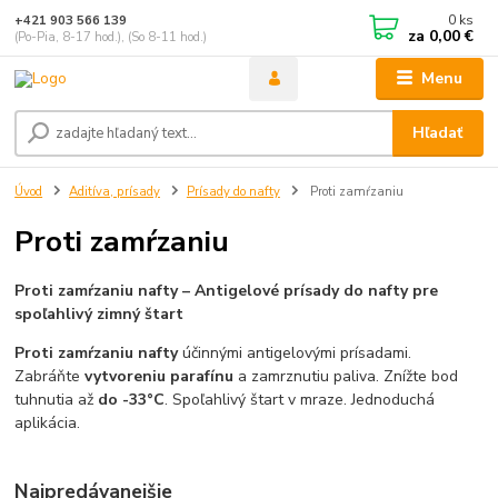
0
ks
+421 903 566 139
za
0,00 €
(Po-Pia, 8-17 hod.), (So 8-11 hod.)
Menu
Hľadať
Úvod
Aditíva, prísady
Prísady do nafty
Proti zamŕzaniu
Proti zamŕzaniu
Proti zamŕzaniu nafty – Antigelové prísady do nafty pre
spoľahlivý zimný štart
Proti zamŕzaniu nafty
účinnými antigelovými prísadami.
Zabráňte
vytvoreniu parafínu
a zamrznutiu paliva. Znížte bod
tuhnutia až
do -33°C
. Spoľahlivý štart v mraze. Jednoduchá
aplikácia.
Najpredávanejšie