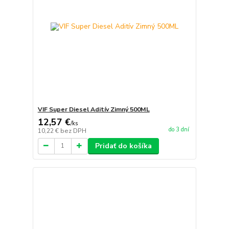
VIF Super Diesel Aditív Zimný 500ML
12,57 €
/
ks
do 3 dní
10,22 €
bez DPH
Pridať do košíka