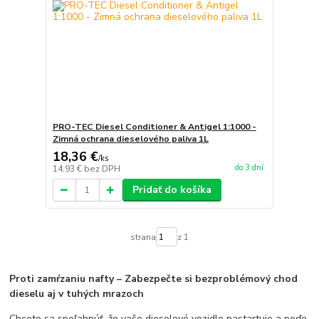
PRO-TEC Diesel Conditioner & Antigel 1:1000 -
Zimná ochrana dieselového paliva 1L
18,36 €
/
ks
do 3 dní
14,93 €
bez DPH
Pridať do košíka
strana
z 1
Proti zamŕzaniu nafty – Zabezpečte si bezproblémový chod
dieselu aj v tuhých mrazoch
Chcete sa spoľahnúť, že vaše dieselové vozidlo nastartuje a poďe