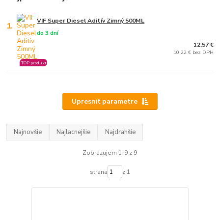
VIF Super Diesel Aditív Zimný 500ML
1.
do 3 dní
12,57 €
10,22 € bez DPH
TOP produkt
Upresniť parametre
Najnovšie
Najlacnejšie
Najdrahšie
Zobrazujem 1-9 z 9
strana
z 1