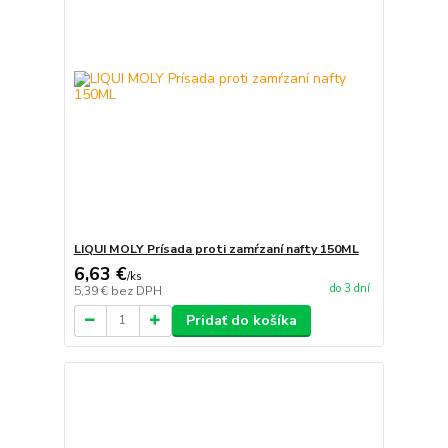
LIQUI MOLY Prísada proti zamŕzaní nafty 150ML
6,63 €
/
ks
do 3 dní
5,39 €
bez DPH
Pridať do košíka