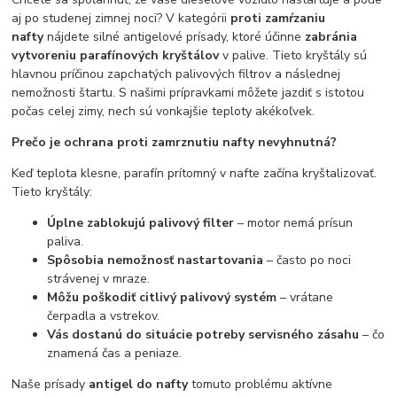
aj po studenej zimnej noci? V kategórii
proti zamŕzaniu
nafty
nájdete silné antigelové prísady, ktoré účinne
zabránia
vytvoreniu parafínových kryštálov
v palive. Tieto kryštály sú
hlavnou príčinou zapchatých palivových filtrov a následnej
nemožnosti štartu. S našimi prípravkami môžete jazdiť s istotou
počas celej zimy, nech sú vonkajšie teploty akékoľvek.
Prečo je ochrana proti zamrznutiu nafty nevyhnutná?
Keď teplota klesne, parafín prítomný v nafte začína kryštalizovať.
Tieto kryštály:
Úplne zablokujú palivový filter
– motor nemá prísun
paliva.
Spôsobia nemožnosť nastartovania
– často po noci
strávenej v mraze.
Môžu poškodiť citlivý palivový systém
– vrátane
čerpadla a vstrekov.
Vás dostanú do situácie potreby servisného zásahu
– čo
znamená čas a peniaze.
Naše prísady
antigel do nafty
tomuto problému aktívne