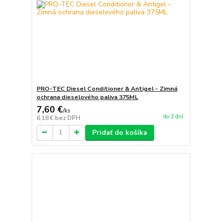
PRO-TEC Diesel Conditioner & Antigel - Zimná
ochrana dieselového paliva 375ML
7,60 €
/
ks
do 3 dní
6,18 €
bez DPH
Pridať do košíka