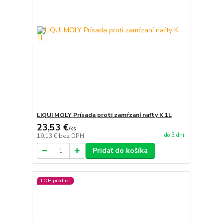
LIQUI MOLY Prísada proti zamŕzaní nafty K 1L
23,53 €
/
ks
do 3 dní
19,13 €
bez DPH
Pridať do košíka
TOP produkt