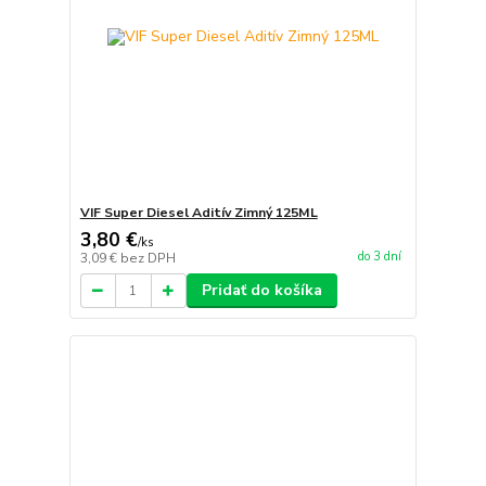
VIF Super Diesel Aditív Zimný 125ML
3,80 €
/
ks
do 3 dní
3,09 €
bez DPH
Pridať do košíka