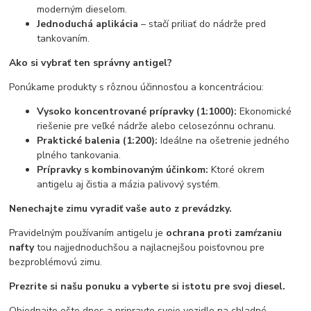
moderným dieselom.
Jednoduchá aplikácia
– stačí priliať do nádrže pred
tankovaním.
Ako si vybrať ten správny antigel?
Ponúkame produkty s rôznou účinnosťou a koncentráciou:
Vysoko koncentrované prípravky (1:1000):
Ekonomické
riešenie pre veľké nádrže alebo celosezónnu ochranu.
Praktické balenia (1:200):
Ideálne na ošetrenie jedného
plného tankovania.
Prípravky s kombinovaným účinkom:
Ktoré okrem
antigelu aj čistia a mázia palivový systém.
Nenechajte zimu vyradiť vaše auto z prevádzky.
Pravidelným používaním antigelu je
ochrana proti zamŕzaniu
nafty
tou najjednoduchšou a najlacnejšou poisťovnou pre
bezproblémovú zimu.
Prezrite si našu ponuku a vyberte si istotu pre svoj diesel.
Objednajte ešte dnes a pripravte svoje vozidlo na chladné