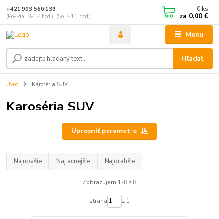
0
ks
+421 903 566 139
za
0,00 €
(Po-Pia, 8-17 hod.), (So 8-11 hod.)
Menu
Hľadať
Úvod
Karoséria SUV
Karoséria SUV
Upresniť parametre
Najnovšie
Najlacnejšie
Najdrahšie
Zobrazujem 1-8 z 8
strana
z 1