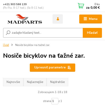
0
ks
+421 903 566 139
za
0,00 €
(Po-Pia, 8-17 hod.), (So 8-11 hod.)
Menu
Hľadať
Úvod
Nosiče bicyklov na ťažné zar.
Nosiče bicyklov na ťažné zar.
Upresniť parametre
Najnovšie
Najlacnejšie
Najdrahšie
Zobrazujem 1-18 z 18
strana
z 1