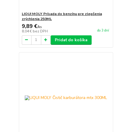
LIQUI MOLY Prísada do benzínu pre zlepšenia
zrýchlenia 250ML
9,89 €
/
ks
do 3 dní
8,04 €
bez DPH
Pridať do košíka