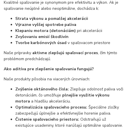
Kvalitné spaľovanie je synonymom pre efektivitu a výkon. Ak je
spaľovanie neúplné alebo neoptimálne, dochádza k:
Strata výkonu a pomalšej akcelerácii
Výrazne vyššej spotrebe paliva
Klepaniu motora (detonáciám)
pri akcelerácii
Zvyšovaniu emisií škodlivín
Tvorbe karbónových úsad
v spaľovacom priestore
Naše prípravky
aktivne zlepšujú spaľovací proces
, čím týmto
problémom predchádzajú.
Ako aditíva pre zlepšenie spaľovania fungujú?
Naše produkty pôsobia na viacerých úrovniach:
Zvýšenie oktánového čísla:
Zlepšuje odolnosť paliva voči
detonáciám, čo umožňuje
plnejšie využitie výkonu
motora
a hladšiu akceleráciu.
Optimalizácia spaľovacieho procesu:
Špeciálne zložky
zabezpečujú úplnejšie a efektívnejšie horenie paliva.
Čistenie spaľovacieho priestoru:
Odstraňujú už
existujúce usadeniny, ktoré narúšajú optimálne spaľovanie.