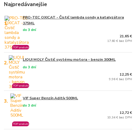
Najpredávanejšie
PRO-TEC OXICAT - Čistič lambda sondy a katalyzátora
1.
375ML
do 3 dní
21,65 €
17,60 € bez DPH
TOP produkt
LIQUI MOLY Čistič systému motora - benzin 300ML
2.
do 3 dní
12,25 €
9,96 € bez DPH
TOP produkt
VIF Super Benzín Aditív 500ML
3.
do 3 dní
12,72 €
10,34 € bez DPH
TOP produkt