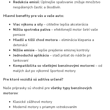
Redukcia emisií:
Úplnejšie spaľovanie znižuje množstvo
nespálených častíc a škodlivín.
Hlavné benefity pre vás a vaše auto:
Viac výkonu a sily
– cititeľne lepšia akcelerácia
Nižšia spotreba paliva
– efektívnejší motor šetrí vaše
peniaze
Hladší a tišší chod motora
– eliminácia klepania a
detonácií
Nižšie emisie
– lepšie prejdenie emisnej kontroly
Jednoduchá aplikácia
– stačí priliať do nádrže pri
tankovaní
Kompatibilita so všetkými benzínovými motormi
– od
malých áut po výkonné športové motory
Pre ktoré vozidlá sú aditíva určené?
Naše prípravky sú vhodné pre
všetky typy benzínových
motorov
:
Klasické zážihové motory
Moderné motory s priamym vstrekovaním