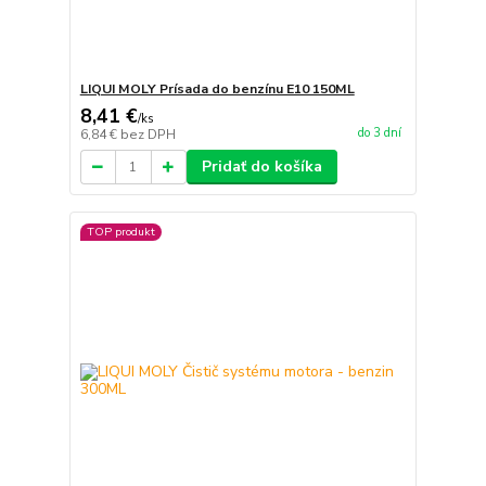
LIQUI MOLY Prísada do benzínu E10 150ML
8,41 €
/
ks
do 3 dní
6,84 €
bez DPH
Pridať do košíka
TOP produkt