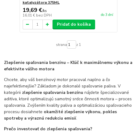
katalyzátora 375ML
19,69 €
/
ks
do 3 dní
16,01 €
bez DPH
Pridať do košíka
strana
z 1
Zlepšenie spaľovania benzínu – Kľúč k maximálnemu výkonu a
efektivite vášho motora
Chcete, aby váš benzínový motor pracoval naplno a čo
najefektívnejšie? Základom je dokonalé spaľovanie paliva. V
kategórii
zlepšenie spaľovania benzínu
nájdete špecializované
aditíva, ktoré optimalizujú samotný srdce činnosti motora – proces
spaľovania. Zvýšením kvality paliva a optimalizáciou spaľovacieho
procesu dosiahnete
okamžité zlepšenie výkonu, pokles
spotreby a výraznú redukciu emisií
.
Prečo investovať do zlepšenia spaľovania?