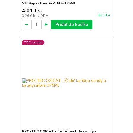
VIF Super Benzín Aditív 125ML
4,01 €
/
ks
do 3 dní
3,26 €
bez DPH
Pridať do košíka
TOP produkt
PRO-TEC OXICAT - Čistič lambda sondy a