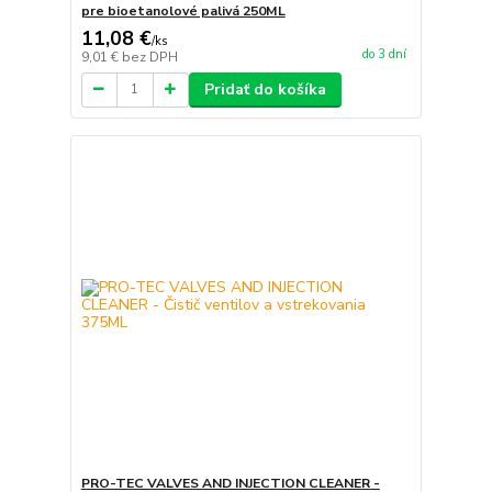
pre bioetanolové palivá 250ML
11,08 €
/
ks
do 3 dní
9,01 €
bez DPH
Pridať do košíka
PRO-TEC VALVES AND INJECTION CLEANER -