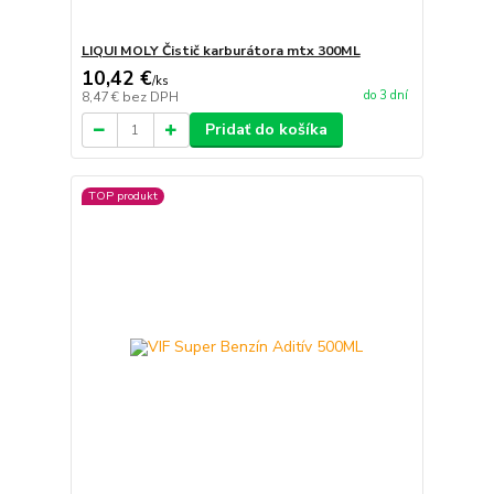
LIQUI MOLY Čistič karburátora mtx 300ML
10,42 €
/
ks
do 3 dní
8,47 €
bez DPH
Pridať do košíka
TOP produkt