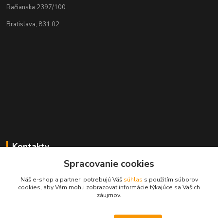
Račianska 2397/100
Bratislava, 831 02
Kontakty
Spracovanie cookies
Zákaznícka podpora MADPARTS
+421 903 566 139
Náš e-shop a partneri potrebujú Váš
súhlas
s použitím súborov
(Po-Pia, 8-17 hod.), (So 8-11 hod.)
cookies, aby Vám mohli zobrazovať informácie týkajúce sa Vašich
záujmov.
info@madparts.eu