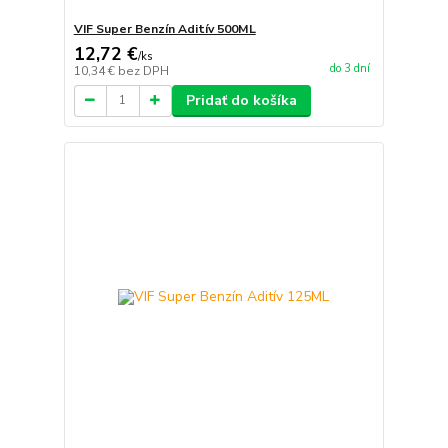
VIF Super Benzín Aditív 500ML
12,72 €
/
ks
do 3 dní
10,34 €
bez DPH
Pridať do košíka