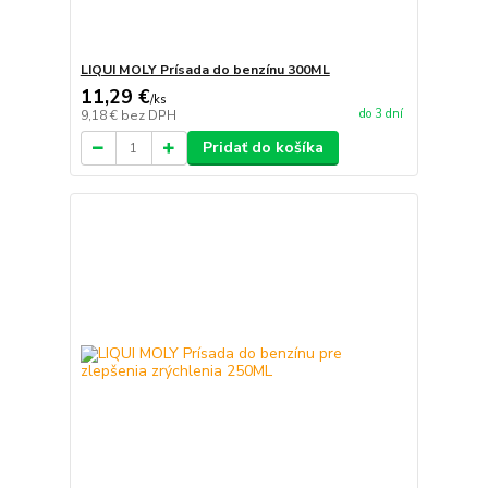
LIQUI MOLY Prísada do benzínu 300ML
11,29 €
/
ks
do 3 dní
9,18 €
bez DPH
Pridať do košíka