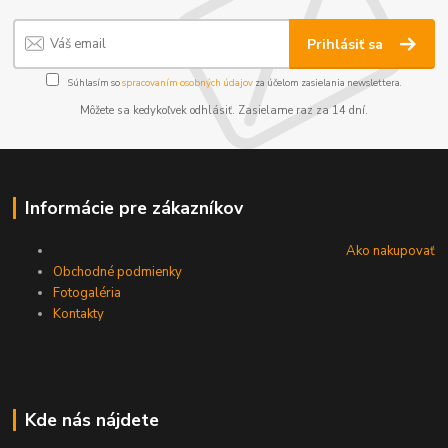
Prihlásiť sa
Súhlasím so
spracovaním osobných údajov
za účelom zasielania newslettera.
Môžete sa kedykoľvek odhlásiť. Zasielame raz za 14 dní.
Informácie pre zákazníkov
Ako nakupovať
Obchodné podmienky
Fotogaléria
Kontakty
Kde nás nájdete