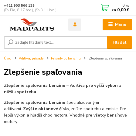
0
ks
+421 903 566 139
za
0,00 €
(Po-Pia, 8-17 hod.), (So 8-11 hod.)
Menu
Hľadať
Úvod
Aditíva, prísady
Prísady do benzínu
Zlepšenie spaľovania
Zlepšenie spaľovania
Zlepšenie spaľovania benzínu – Aditíva pre vyšší výkon a
nižšiu spotrebu
Zlepšenie spaľovania benzínu
špecializovanými
aditívami.
Zvýšte oktánové číslo
, znížte spotrebu a emisie. Pre
lepší výkon a hladší chod motora. Vhodné pre všetky benzínové
motory.