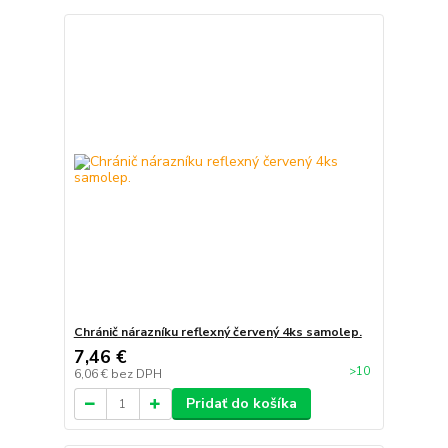
Chránič nárazníku reflexný červený 4ks samolep.
7,46 €
>10
6,06 €
bez DPH
Pridať do košíka