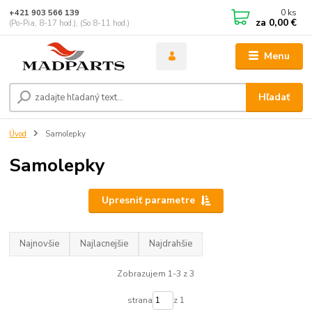
0
ks
+421 903 566 139
za
0,00 €
(Po-Pia, 8-17 hod.), (So 8-11 hod.)
Menu
Hľadať
Úvod
Samolepky
Samolepky
Upresniť parametre
Najnovšie
Najlacnejšie
Najdrahšie
Zobrazujem 1-3 z 3
strana
z 1