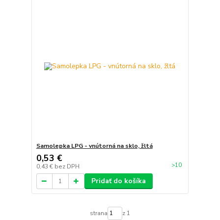
Samolepka LPG - vnútorná na sklo, žltá
0,53 €
>10
0,43 €
bez DPH
Pridať do košíka
strana
z 1