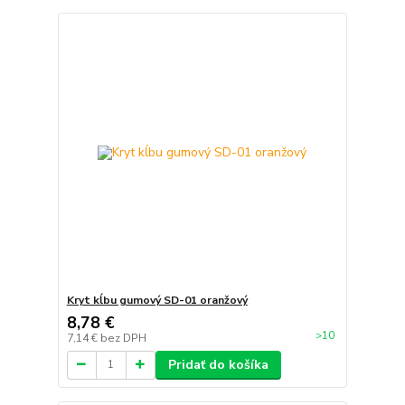
Kryt kĺbu gumový SD-01 oranžový
8,78 €
>10
7,14 €
bez DPH
Pridať do košíka