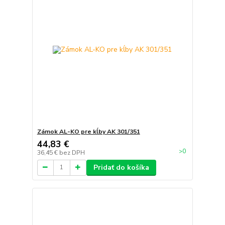
Zámok AL-KO pre kĺby AK 301/351
44,83 €
>0
36,45 €
bez DPH
Pridať do košíka