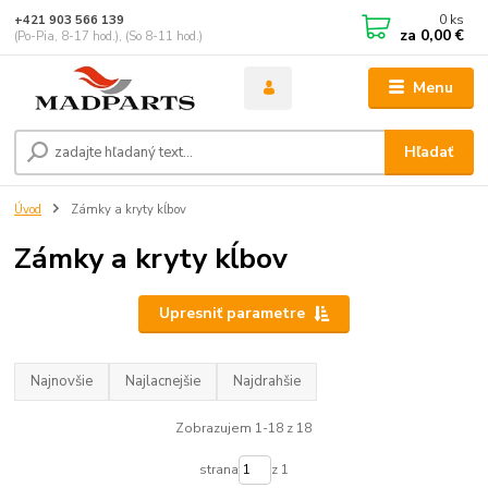
0
ks
+421 903 566 139
za
0,00 €
(Po-Pia, 8-17 hod.), (So 8-11 hod.)
Menu
Hľadať
Úvod
Zámky a kryty kĺbov
Zámky a kryty kĺbov
Upresniť parametre
Najnovšie
Najlacnejšie
Najdrahšie
Zobrazujem 1-18 z 18
strana
z 1