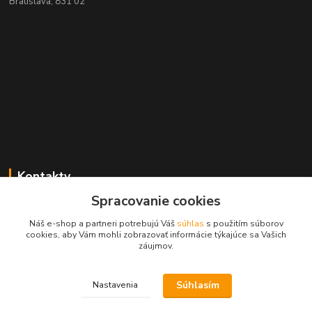
Bratislava, 831 02
Kontakty
Spracovanie cookies
Zákaznícka podpora MADPARTS
+421 903 566 139
Náš e-shop a partneri potrebujú Váš
súhlas
s použitím súborov
(Po-Pia, 8-17 hod.), (So 8-11 hod.)
cookies, aby Vám mohli zobrazovať informácie týkajúce sa Vašich
záujmov.
info@madparts.eu
Súhlasím
Nastavenia