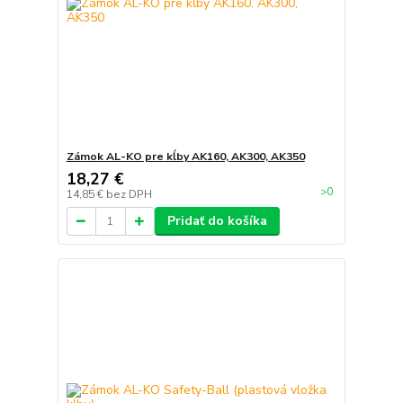
Zámok AL-KO pre kĺby AK160, AK300, AK350
18,27 €
>0
14,85 €
bez DPH
Pridať do košíka