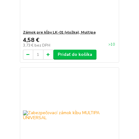
Zámok pre kĺby LK-01 (vložka), Multipa
4,58 €
>10
3,73 €
bez DPH
Pridať do košíka