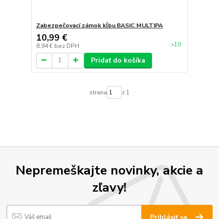
Zabezpečovací zámok kĺbu BASIC MULTIPA
10,99 €
>10
8,94 €
bez DPH
Pridať do košíka
strana
z 1
Nepremeškajte novinky, akcie a
zľavy!
Prihlásiť sa