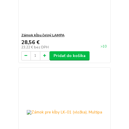
Zámok kĺbu čelný LAMPA
28,56 €
>10
23,22 €
bez DPH
Pridať do košíka