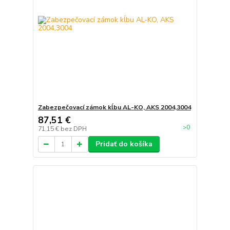
Zabezpečovací zámok kĺbu AL-KO, AKS 2004,3004
87,51 €
>0
71,15 €
bez DPH
Pridať do košíka