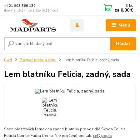
0
ks
+421 903 566 139
za
0,00 €
(Po-Pia, 8-17 hod.), (So 8-11 hod.)
Menu
Hľadať
Úvod
Plastové prahy a lemy
Lem blatníku Felicia, zadný, sada
Lem blatníku Felicia, zadný, sada
Sada plastových lemov na zadné blatníky pre vozidlá Škoda Felicia,
Felicia Combi. Farba čierna. Nie je irčené pre lak.
celý popis