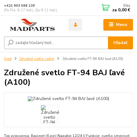
0
ks
+421 903 566 139
za
0,00 €
(Po-Pia, 8-17 hod.), (So 8-11 hod.)
Menu
Hľadať
Úvod
Združené svetlá zadné
Združené svetlo FT-94 BAJ ľavé (A100)
Združené svetlo FT-94 BAJ ľavé
(A100)
Typ pripojenia: Bajonet (6 pin) Napätie 12/24 V Funkcie: svetlo smerové,