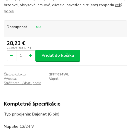
brzdové, obrysové, hmlové, cúvacie, osvetlenie rz (spz) zospodu
celý
popis
Dostupnosť
>0
28,23 €
22,95 €
bez DPH
Pridať do košíka
Číslo produktu:
2FFT094WL
Výrobca:
Vapol
Strážiť cenu / dostupnosť
Kompletné špecifikácie
Typ pripojenia: Bajonet (6 pin)
Napätie 12/24 V