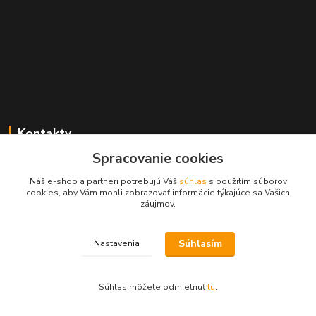
Kontakty
Spracovanie cookies
Zákaznícka podpora MADPARTS
+421 903 566 139
Náš e-shop a partneri potrebujú Váš
súhlas
s použitím súborov
(Po-Pia, 8-17 hod.), (So 8-11 hod.)
cookies, aby Vám mohli zobrazovať informácie týkajúce sa Vašich
záujmov.
info@madparts.eu
Súhlasím
Nastavenia
Súhlas môžete odmietnuť
tu
.
Vytvorené na
Eshop-rychlo.sk