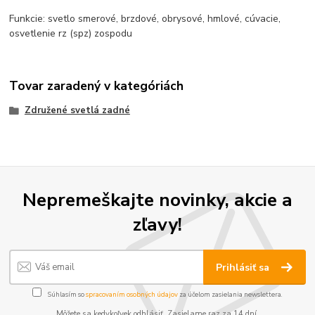
Funkcie: svetlo smerové, brzdové, obrysové, hmlové, cúvacie,
osvetlenie rz (spz) zospodu
Tovar zaradený v kategóriách
Združené svetlá zadné
Nepremeškajte novinky, akcie a
zľavy!
Prihlásiť sa
Súhlasím so
spracovaním osobných údajov
za účelom zasielania newslettera.
Môžete sa kedykoľvek odhlásiť. Zasielame raz za 14 dní.