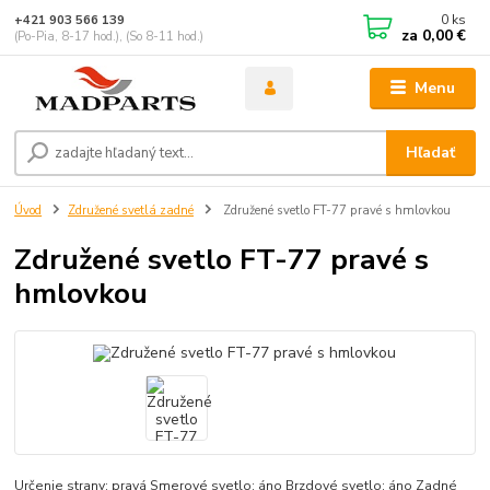
0
ks
+421 903 566 139
za
0,00 €
(Po-Pia, 8-17 hod.), (So 8-11 hod.)
Menu
Hľadať
Úvod
Združené svetlá zadné
Združené svetlo FT-77 pravé s hmlovkou
Združené svetlo FT-77 pravé s
hmlovkou
Určenie strany: pravá Smerové svetlo: áno Brzdové svetlo: áno Zadné