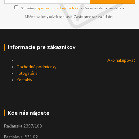
Súhlasím so
spracovaním osobných údajov
za účelom zasielania newslettera.
Môžete sa kedykoľvek odhlásiť. Zasielame raz za 14 dní.
Informácie pre zákazníkov
Ako nakupovať
Obchodné podmienky
Fotogaléria
Kontakty
Kde nás nájdete
Račianska 2397/100
Bratislava, 831 02