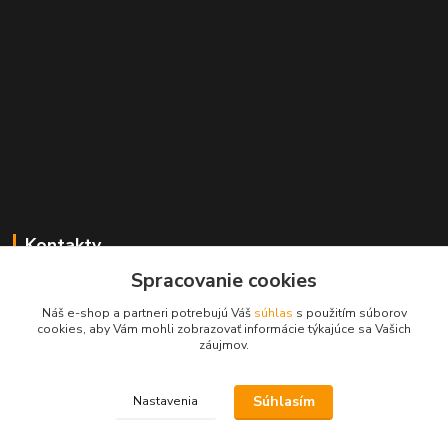
Kontakty
Spracovanie cookies
Zákaznícka podpora MADPARTS
+421 903 566 139
Náš e-shop a partneri potrebujú Váš
súhlas
s použitím súborov
(Po-Pia, 8-17 hod.), (So 8-11 hod.)
cookies, aby Vám mohli zobrazovať informácie týkajúce sa Vašich
záujmov.
info@madparts.eu
Súhlasím
Nastavenia