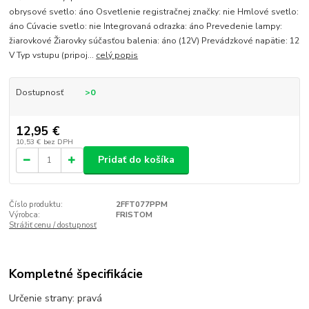
obrysové svetlo: áno Osvetlenie registračnej značky: nie Hmlové svetlo:
áno Cúvacie svetlo: nie Integrovaná odrazka: áno Prevedenie lampy:
žiarovkové Žiarovky súčasťou balenia: áno (12V) Prevádzkové napätie: 12
V Typ vstupu (pripoj...
celý popis
Dostupnosť
>0
12,95 €
10,53 €
bez DPH
Pridať do košíka
Číslo produktu:
2FFT077PPM
Výrobca:
FRISTOM
Strážiť cenu / dostupnosť
Kompletné špecifikácie
Určenie strany: pravá