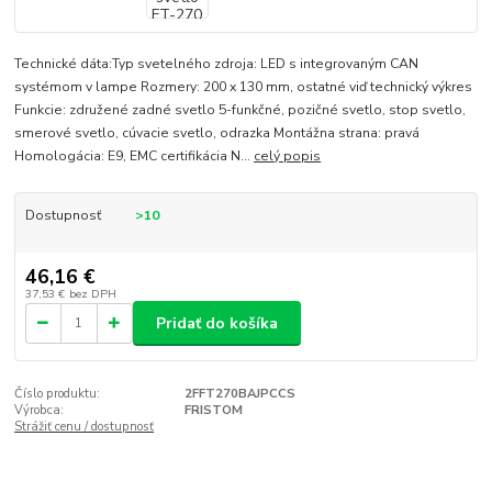
Technické dáta:Typ svetelného zdroja: LED s integrovaným CAN
systémom v lampe Rozmery: 200 x 130 mm, ostatné viď technický výkres
Funkcie: združené zadné svetlo 5-funkčné, pozičné svetlo, stop svetlo,
smerové svetlo, cúvacie svetlo, odrazka Montážna strana: pravá
Homologácia: E9, EMC certifikácia N...
celý popis
Dostupnosť
>10
46,16 €
37,53 €
bez DPH
Pridať do košíka
Číslo produktu:
2FFT270BAJPCCS
Výrobca:
FRISTOM
Strážiť cenu / dostupnosť