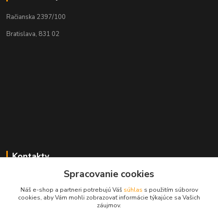
Račianska 2397/100
Bratislava, 831 02
Kontakty
Spracovanie cookies
Zákaznícka podpora MADPARTS
+421 903 566 139
Náš e-shop a partneri potrebujú Váš
súhlas
s použitím súborov
(Po-Pia, 8-17 hod.), (So 8-11 hod.)
cookies, aby Vám mohli zobrazovať informácie týkajúce sa Vašich
záujmov.
info@madparts.eu