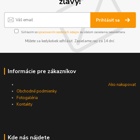
zľavy!
Prihlásiť sa
Súhlasím so
spracovaním osobných údajov
za účelom zasielania newslettera.
Môžete sa kedykoľvek odhlásiť. Zasielame raz za 14 dní.
Informácie pre zákazníkov
Ako nakupovať
Obchodné podmienky
Fotogaléria
Kontakty
Kde nás nájdete