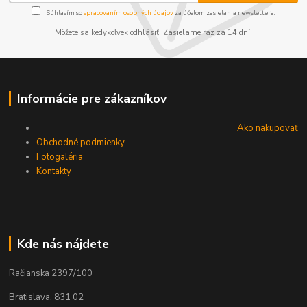
Súhlasím so
spracovaním osobných údajov
za účelom zasielania newslettera.
Môžete sa kedykoľvek odhlásiť. Zasielame raz za 14 dní.
Informácie pre zákazníkov
Ako nakupovať
Obchodné podmienky
Fotogaléria
Kontakty
Kde nás nájdete
Račianska 2397/100
Bratislava, 831 02