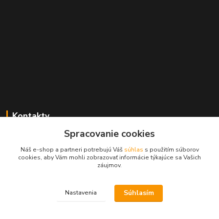
Kontakty
Spracovanie cookies
Zákaznícka podpora MADPARTS
+421 903 566 139
Náš e-shop a partneri potrebujú Váš
súhlas
s použitím súborov
(Po-Pia, 8-17 hod.), (So 8-11 hod.)
cookies, aby Vám mohli zobrazovať informácie týkajúce sa Vašich
záujmov.
info@madparts.eu
Súhlasím
Nastavenia