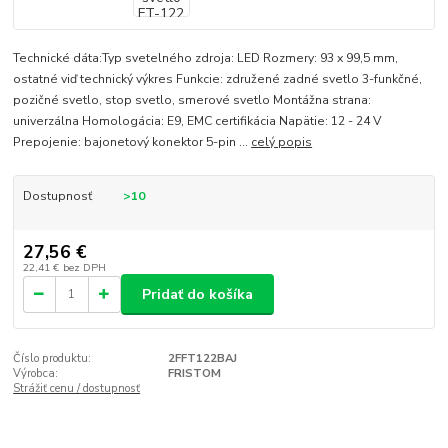
Technické dáta:Typ svetelného zdroja: LED Rozmery: 93 x 99,5 mm,
ostatné viď technický výkres Funkcie: združené zadné svetlo 3-funkčné,
pozičné svetlo, stop svetlo, smerové svetlo Montážna strana:
univerzálna Homologácia: E9, EMC certifikácia Napätie: 12 - 24 V
Prepojenie: bajonetový konektor 5-pin ...
celý popis
Dostupnosť
>10
27,56 €
22,41 €
bez DPH
Pridať do košíka
Číslo produktu:
2FFT122BAJ
Výrobca:
FRISTOM
Strážiť cenu / dostupnosť