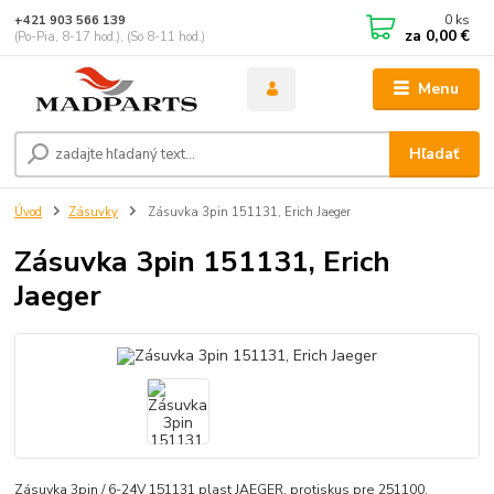
0
ks
+421 903 566 139
za
0,00 €
(Po-Pia, 8-17 hod.), (So 8-11 hod.)
Menu
Hľadať
Úvod
Zásuvky
Zásuvka 3pin 151131, Erich Jaeger
Zásuvka 3pin 151131, Erich
Jaeger
Zásuvka 3pin / 6-24V 151131 plast JAEGER, protiskus pre 251100.