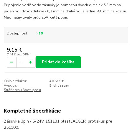
Pripojenie vodičov do zásuvky je pomocou dvoch dutiniek 6,3 mm na
jeden pól dvoch dutiniek 6,3 mm na druhý pól a jednej 4,8 mm na kostru.
Maximálny trvalý prúd 25A.
celý popis
Dostupnosť
>10
9,15 €
7,44 €
bez DPH
Pridať do košíka
Číslo produktu:
4J151131
Výrobca:
Erich Jaeger
Strážiť cenu / dostupnosť
Kompletné špecifikácie
Zásuvka 3pin / 6-24V 151131 plast JAEGER, protiskus pre
251100.