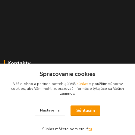
Kontakty
Spracovanie cookies
Zákaznícka podpora MADPARTS
+421 903 566 139
Náš e-shop a partneri potrebujú Váš
súhlas
s použitím súborov
(Po-Pia, 8-17 hod.), (So 8-11 hod.)
cookies, aby Vám mohli zobrazovať informácie týkajúce sa Vašich
záujmov.
info@madparts.eu
Súhlasím
Nastavenia
Súhlas môžete odmietnuť
tu
.
Vytvorené na
Eshop-rychlo.sk