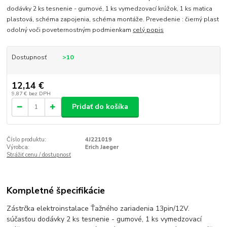
dodávky 2 ks tesnenie - gumové, 1 ks vymedzovací krúžok, 1 ks matica
plastová, schéma zapojenia, schéma montáže. Prevedenie : čierný plast
odolný voči poveternostným podmienkam
celý popis
Dostupnosť
>10
12,14 €
9,87 €
bez DPH
Pridať do košíka
Číslo produktu:
4J221019
Výrobca:
Erich Jaeger
Strážiť cenu / dostupnosť
Kompletné špecifikácie
Zástrčka elektroinstalace Ťažného zariadenia 13pin/12V.
súčasťou dodávky 2 ks tesnenie - gumové, 1 ks vymedzovací