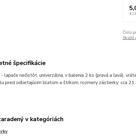
5,
4,13
Číslo p
Strážiť
tné špecifikácie
 - lapače nečistôt, univerzálna, v balenia 2 ks (pravá a ľavá), vr
u pred odlietajúcim blatom a štrkom, rozmery zástierky: cca 21
zaradený v kategóriách
erky