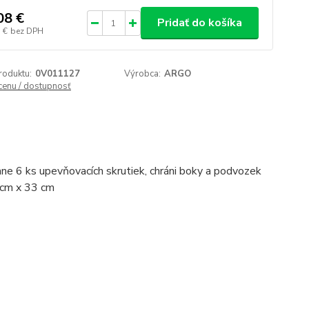
08 €
Pridať do košíka
 €
bez DPH
roduktu:
0V011127
Výrobca:
ARGO
 cenu / dostupnosť
átane 6 ks upevňovacích skrutiek, chráni boky a podvozek
 cm x 33 cm