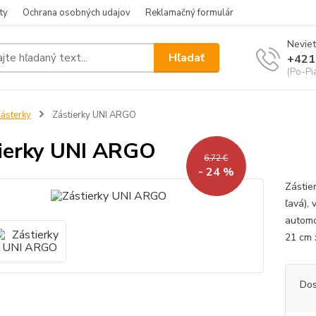
ty
Ochrana osobných udajov
Reklamačný formulár
Neviet
Hľadať
+421
(Po-Pia
ásterky
Zástierky UNI ARGO
ierky UNI ARGO
6,72 €
- 24 %
Zástier
ľavá),
automo
21 cm 
Dos