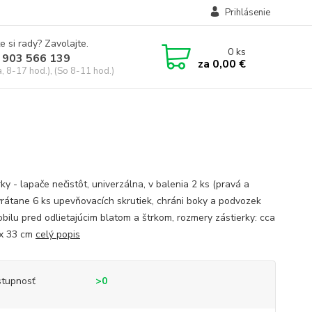
Prihlásenie
e si rady? Zavolajte.
0
ks
 903 566 139
za
0,00 €
, 8-17 hod.), (So 8-11 hod.)
ky - lapače nečistôt, univerzálna, v balenia 2 ks (pravá a
 vrátane 6 ks upevňovacích skrutiek, chráni boky a podvozek
bilu pred odlietajúcim blatom a štrkom, rozmery zástierky: cca
x 33 cm
celý popis
tupnosť
>0