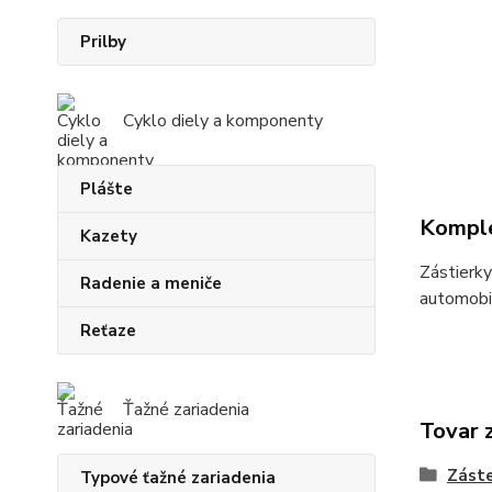
Prilby
Cyklo diely a komponenty
Plášte
Komple
Kazety
Zástierky
Radenie a meniče
automobil
Reťaze
Ťažné zariadenia
Tovar 
Zást
Typové ťažné zariadenia