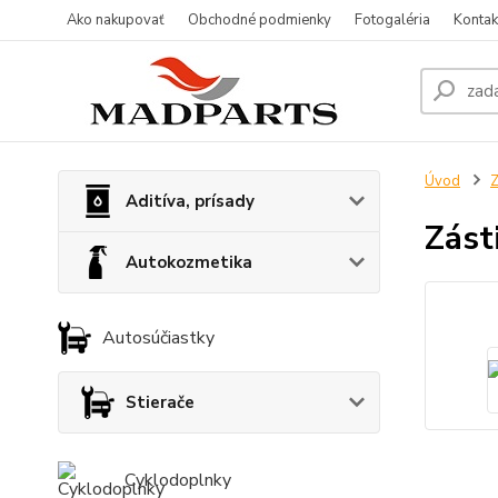
Ako nakupovať
Obchodné podmienky
Fotogaléria
Kontak
Úvod
Z
Aditíva, prísady
Zást
Autokozmetika
Autosúčiastky
Stierače
Cyklodoplnky