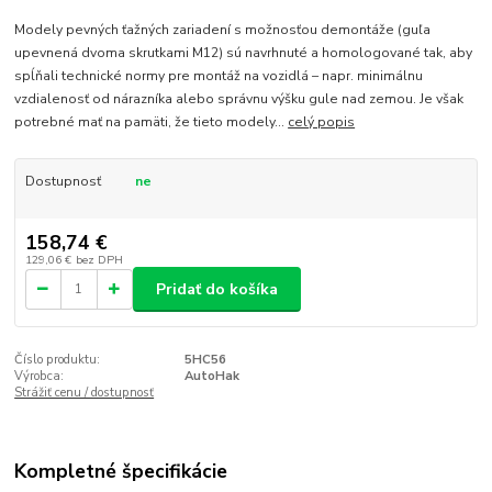
Modely pevných ťažných zariadení s možnosťou demontáže (guľa
upevnená dvoma skrutkami M12) sú navrhnuté a homologované tak, aby
spĺňali technické normy pre montáž na vozidlá – napr. minimálnu
vzdialenosť od nárazníka alebo správnu výšku gule nad zemou. Je však
potrebné mať na pamäti, že tieto modely...
celý popis
Dostupnosť
ne
158,74 €
129,06 €
bez DPH
Pridať do košíka
Číslo produktu:
5HC56
Výrobca:
AutoHak
Strážiť cenu / dostupnosť
Kompletné špecifikácie