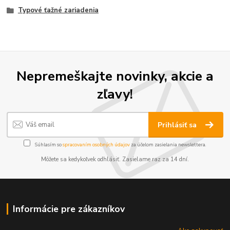
Typové ťažné zariadenia
Nepremeškajte novinky, akcie a
zľavy!
Prihlásiť sa
Súhlasím so
spracovaním osobných údajov
za účelom zasielania newslettera.
Môžete sa kedykoľvek odhlásiť. Zasielame raz za 14 dní.
Informácie pre zákazníkov