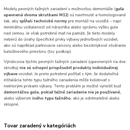
Modely pevných ťažných zariadení s možnosťou demontáže (
guľa
upevnená dvoma skrutkami M12
) sú navrhnuté a homologované
tak, aby
spĺňali technické normy
pre montáž na vozidlá – napr.
minimálnu vzdialenosť od nárazníka alebo správnu výšku gule
nad zemou. Je však potrebné mať na pamäti, že tieto modely
neberú do úvahy špecifické prvky výbavy jednotlivých vozidiel,
ako sú napríklad parkovacie senzory alebo bezdotykové otváranie
batožinového priestoru (tzv. podkop).
Výrobcovia týchto pevných ťažných zariadení (upevnených na dve
skrutky)
nie sú schopní prispôsobiť produkty individuálnej
výbave
vozidiel. Je preto potrebné počítať s tým, že dodatočná
inštalácia tohto typu ťažného zariadenia môže kolidovať s
niektorými prvkami výbavy. Tento problém je možné vyriešiť buď
demontážou gule, pokiaľ ťažné zariadenie nie je používané,
alebo výberom
iného typu ťažného
, ako je odnímateľné alebo
sklopné.
Tovar zaradený v kategóriách