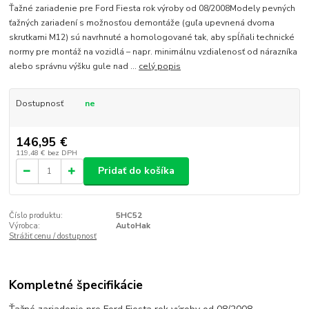
Ťažné zariadenie pre Ford Fiesta rok výroby od 08/2008Modely pevných
ťažných zariadení s možnosťou demontáže (guľa upevnená dvoma
skrutkami M12) sú navrhnuté a homologované tak, aby spĺňali technické
normy pre montáž na vozidlá – napr. minimálnu vzdialenosť od nárazníka
alebo správnu výšku gule nad ...
celý popis
Dostupnosť
ne
146,95 €
119,48 €
bez DPH
Pridať do košíka
Číslo produktu:
5HC52
Výrobca:
AutoHak
Strážiť cenu / dostupnosť
Kompletné špecifikácie