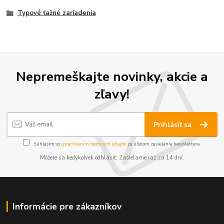
Typové ťažné zariadenia
Nepremeškajte novinky, akcie a
zľavy!
Prihlásiť sa
Súhlasím so
spracovaním osobných údajov
za účelom zasielania newslettera.
Môžete sa kedykoľvek odhlásiť. Zasielame raz za 14 dní.
Informácie pre zákazníkov