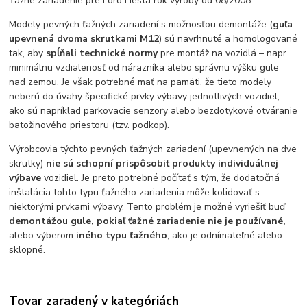
Ťažné zariadenie pre Ford Fiesta rok výroby od 08/2008
Modely pevných ťažných zariadení s možnosťou demontáže (
guľa
upevnená dvoma skrutkami M12
) sú navrhnuté a homologované
tak, aby
spĺňali technické normy
pre montáž na vozidlá – napr.
minimálnu vzdialenosť od nárazníka alebo správnu výšku gule
nad zemou. Je však potrebné mať na pamäti, že tieto modely
neberú do úvahy špecifické prvky výbavy jednotlivých vozidiel,
ako sú napríklad parkovacie senzory alebo bezdotykové otváranie
batožinového priestoru (tzv. podkop).
Výrobcovia týchto pevných ťažných zariadení (upevnených na dve
skrutky)
nie sú schopní prispôsobiť produkty individuálnej
výbave
vozidiel. Je preto potrebné počítať s tým, že dodatočná
inštalácia tohto typu ťažného zariadenia môže kolidovať s
niektorými prvkami výbavy. Tento problém je možné vyriešiť buď
demontážou gule, pokiaľ ťažné zariadenie nie je používané,
alebo výberom
iného typu ťažného
, ako je odnímateľné alebo
sklopné.
Tovar zaradený v kategóriách