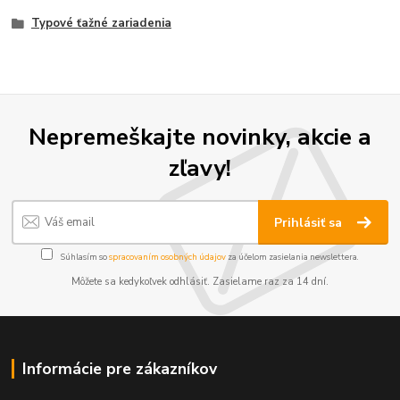
Typové ťažné zariadenia
Nepremeškajte novinky, akcie a
zľavy!
Prihlásiť sa
Súhlasím so
spracovaním osobných údajov
za účelom zasielania newslettera.
Môžete sa kedykoľvek odhlásiť. Zasielame raz za 14 dní.
Informácie pre zákazníkov