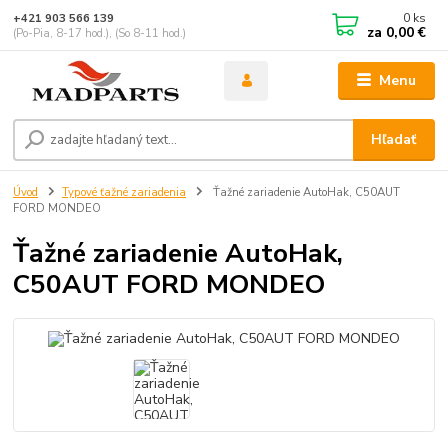
0
ks
+421 903 566 139
za
0,00 €
(Po-Pia, 8-17 hod.), (So 8-11 hod.)
Menu
Hľadať
Úvod
Typové ťažné zariadenia
Ťažné zariadenie AutoHak, C50AUT
FORD MONDEO
Ťažné zariadenie AutoHak,
C50AUT FORD MONDEO