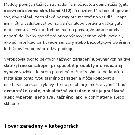
Modely pevných ťažných zariadení s možnosťou demontáže (
guľa
upevnená dvoma skrutkami M12
) sú navrhnuté a homologované
tak, aby
spĺňali technické normy
pre montáž na vozidlá – napr.
minimálnu vzdialenosť od nárazníka alebo správnu výšku gule
nad zemou. Je však potrebné mať na pamäti, že tieto modely
neberú do úvahy špecifické prvky výbavy jednotlivých vozidiel,
ako sú napríklad parkovacie senzory alebo bezdotykové otváranie
batožinového priestoru (tzv. podkop).
Výrobcovia týchto pevných ťažných zariadení (upevnených na dve
skrutky)
nie sú schopní prispôsobiť produkty individuálnej
výbave
vozidiel. Je preto potrebné počítať s tým, že dodatočná
inštalácia tohto typu ťažného zariadenia môže kolidovať s
niektorými prvkami výbavy. Tento problém je možné vyriešiť buď
demontážou gule, pokiaľ ťažné zariadenie nie je používané,
alebo výberom
iného typu ťažného
, ako je odnímateľné alebo
sklopné.
Tovar zaradený v kategóriách