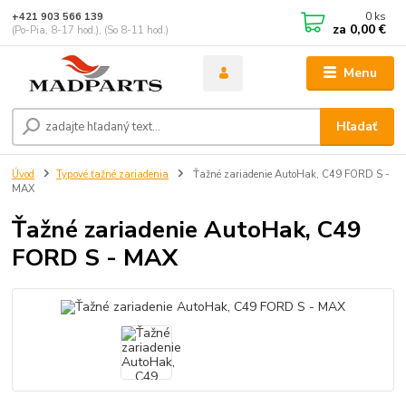
0
ks
+421 903 566 139
za
0,00 €
(Po-Pia, 8-17 hod.), (So 8-11 hod.)
Menu
Hľadať
Úvod
Typové ťažné zariadenia
Ťažné zariadenie AutoHak, C49 FORD S -
MAX
Ťažné zariadenie AutoHak, C49
FORD S - MAX