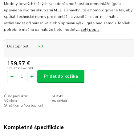
Modely pevných ťažných zariadení s možnosťou demontáže (guľa
upevnená dvoma skrutkami M12) sú navrhnuté a homologované tak, aby
spĺňali technické normy pre montáž na vozidlá – napr. minimálnu
vzdialenosť od nárazníka alebo správnu výšku gule nad zemou. Je však
potrebné mať na pamäti, že tieto modely...
celý popis
Dostupnosť
>0
159,57 €
129,74 €
bez DPH
Pridať do košíka
Číslo produktu:
5HC49
Výrobca:
AutoHak
Strážiť cenu / dostupnosť
Kompletné špecifikácie