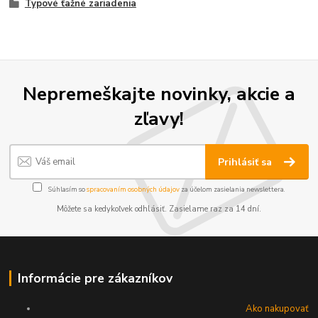
Typové ťažné zariadenia
Nepremeškajte novinky, akcie a
zľavy!
Prihlásiť sa
Súhlasím so
spracovaním osobných údajov
za účelom zasielania newslettera.
Môžete sa kedykoľvek odhlásiť. Zasielame raz za 14 dní.
Informácie pre zákazníkov
Ako nakupovať