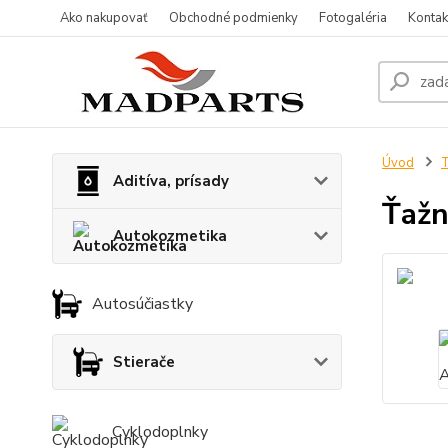
Ako nakupovať
Obchodné podmienky
Fotogaléria
Kontak
Úvod
T
Aditíva, prísady
Ťaž
Autokozmetika
Autosúčiastky
Stierače
Cyklodoplnky