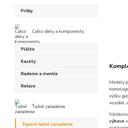
Prilby
Cyklo diely a komponenty
Plášte
Kazety
Komple
Radenie a meniče
Modely p
Reťaze
homologo
výšku gul
vozidiel,
Ťažné zariadenia
Výrobcovi
výbave
v
Typové ťažné zariadenia