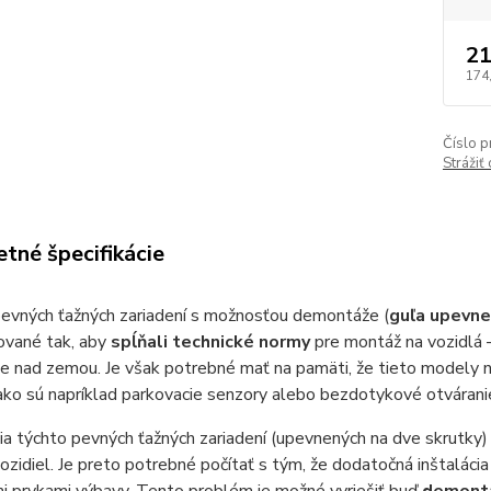
21
174
Číslo p
Strážiť
tné špecifikácie
evných ťažných zariadení s možnosťou demontáže (
guľa upevn
vané tak, aby
spĺňali technické normy
pre montáž na vozidlá 
e nad zemou. Je však potrebné mať na pamäti, že tieto modely n
 ako sú napríklad parkovacie senzory alebo bezdotykové otvárani
a týchto pevných ťažných zariadení (upevnených na dve skrutky
ozidiel. Je preto potrebné počítať s tým, že dodatočná inštaláci