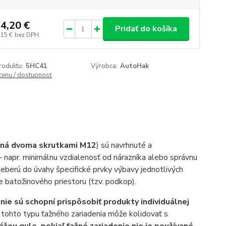
4,20 €
Pridať do košíka
,15 €
bez DPH
roduktu:
5HC41
Výrobca:
AutoHak
 cenu / dostupnosť
ená dvoma skrutkami M12
) sú navrhnuté a
– napr. minimálnu vzdialenosť od nárazníka alebo správnu
eberú do úvahy špecifické prvky výbavy jednotlivých
e batožinového priestoru (tzv. podkop).
)
nie sú schopní prispôsobiť produkty individuálnej
a tohto typu ťažného zariadenia môže kolidovať s