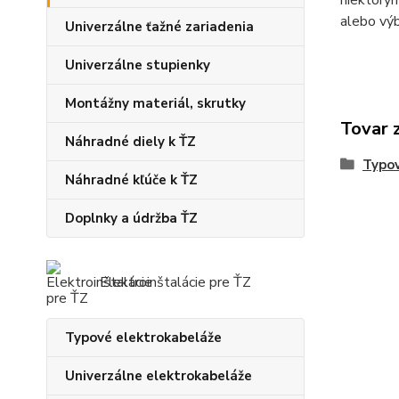
niektorým
alebo v
Univerzálne ťažné zariadenia
Univerzálne stupienky
Montážny materiál, skrutky
Tovar 
Náhradné diely k ŤZ
Typov
Náhradné kľúče k ŤZ
Doplnky a údržba ŤZ
Elektroinštalácie pre ŤZ
Typové elektrokabeláže
Univerzálne elektrokabeláže