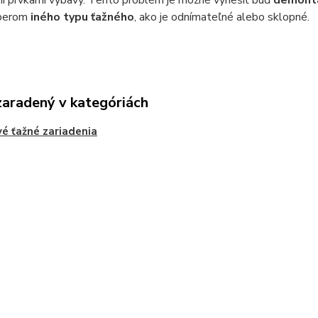
i prvkami výbavy. Tento problém je možné vyriešiť buď
demontáž
ýberom
iného typu ťažného
, ako je odnímateľné alebo sklopné.
zaradený v kategóriách
é ťažné zariadenia