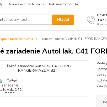
ty
Ochrana osobných udajov
Reklamačný formulár
Neviet
Hľadať
+421
(Po-Pia
ypové ťažné zariadenia
Ťažné zariadenie AutoHak, C41 FORD RANGE
né zariadenie AutoHak, C41 
Modely
upevne
aby sp
vzdial
však p
Dos