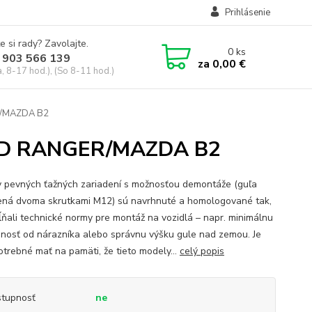
Prihlásenie
e si rady? Zavolajte.
0
ks
 903 566 139
za
0,00 €
, 8-17 hod.), (So 8-11 hod.)
R/MAZDA B2
FORD RANGER/MAZDA B2
 pevných ťažných zariadení s možnosťou demontáže (guľa
ná dvoma skrutkami M12) sú navrhnuté a homologované tak,
ĺňali technické normy pre montáž na vozidlá – napr. minimálnu
enosť od nárazníka alebo správnu výšku gule nad zemou. Je
otrebné mať na pamäti, že tieto modely...
celý popis
tupnosť
ne