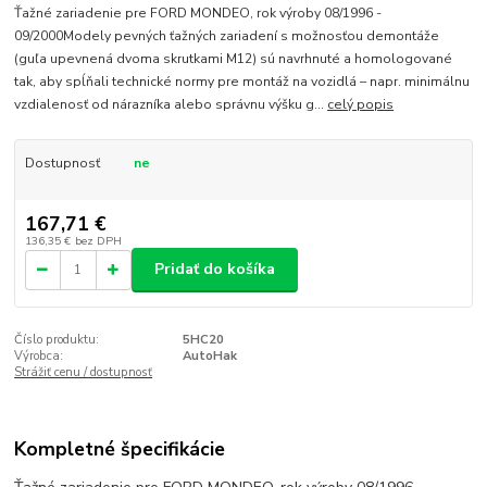
Ťažné zariadenie pre FORD MONDEO, rok výroby 08/1996 -
09/2000Modely pevných ťažných zariadení s možnosťou demontáže
(guľa upevnená dvoma skrutkami M12) sú navrhnuté a homologované
tak, aby spĺňali technické normy pre montáž na vozidlá – napr. minimálnu
vzdialenosť od nárazníka alebo správnu výšku g...
celý popis
Dostupnosť
ne
167,71 €
136,35 €
bez DPH
Pridať do košíka
Číslo produktu:
5HC20
Výrobca:
AutoHak
Strážiť cenu / dostupnosť
Kompletné špecifikácie