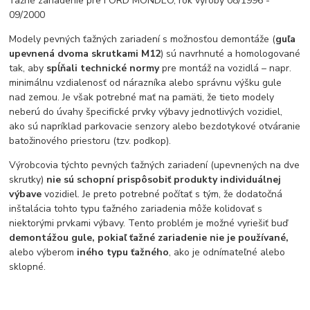
Ťažné zariadenie pre FORD MONDEO, rok výroby 08/1996 -
09/2000
Modely pevných ťažných zariadení s možnosťou demontáže (
guľa
upevnená dvoma skrutkami M12
) sú navrhnuté a homologované
tak, aby
spĺňali technické normy
pre montáž na vozidlá – napr.
minimálnu vzdialenosť od nárazníka alebo správnu výšku gule
nad zemou. Je však potrebné mať na pamäti, že tieto modely
neberú do úvahy špecifické prvky výbavy jednotlivých vozidiel,
ako sú napríklad parkovacie senzory alebo bezdotykové otváranie
batožinového priestoru (tzv. podkop).
Výrobcovia týchto pevných ťažných zariadení (upevnených na dve
skrutky)
nie sú schopní prispôsobiť produkty individuálnej
výbave
vozidiel. Je preto potrebné počítať s tým, že dodatočná
inštalácia tohto typu ťažného zariadenia môže kolidovať s
niektorými prvkami výbavy. Tento problém je možné vyriešiť buď
demontážou gule, pokiaľ ťažné zariadenie nie je používané,
alebo výberom
iného typu ťažného
, ako je odnímateľné alebo
sklopné.