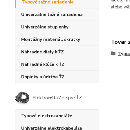
niektorým
Typové ťažné zariadenia
alebo v
Univerzálne ťažné zariadenia
Univerzálne stupienky
Montážny materiál, skrutky
Tovar 
Náhradné diely k ŤZ
Typov
Náhradné kľúče k ŤZ
Doplnky a údržba ŤZ
Elektroinštalácie pre ŤZ
Typové elektrokabeláže
Univerzálne elektrokabeláže