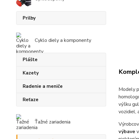
Prilby
Cyklo diely a komponenty
Plášte
Komple
Kazety
Radenie a meniče
Modely p
homologo
Reťaze
výšku gul
vozidiel,
Ťažné zariadenia
Výrobcovi
výbave
v