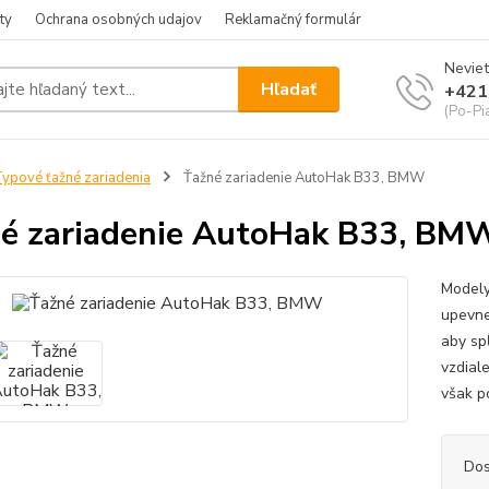
ty
Ochrana osobných udajov
Reklamačný formulár
Neviet
Hľadať
+421
(Po-Pia
ypové ťažné zariadenia
Ťažné zariadenie AutoHak B33, BMW
é zariadenie AutoHak B33, BM
Modely
upevne
aby sp
vzdial
však p
Dos