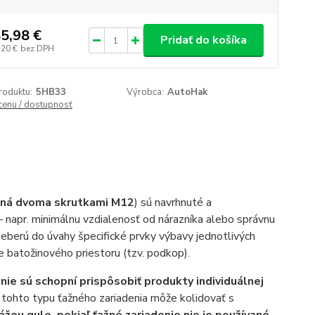
5,98 €
Pridať do košíka
,20 €
bez DPH
roduktu:
5HB33
Výrobca:
AutoHak
 cenu / dostupnosť
ená dvoma skrutkami M12
) sú navrhnuté a
– napr. minimálnu vzdialenosť od nárazníka alebo správnu
eberú do úvahy špecifické prvky výbavy jednotlivých
e batožinového priestoru (tzv. podkop).
)
nie sú schopní prispôsobiť produkty individuálnej
a tohto typu ťažného zariadenia môže kolidovať s