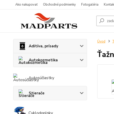
Ako nakupovať
Obchodné podmienky
Fotogaléria
Kontak
Úvod
T
Aditíva, prísady
Ťažn
Autokozmetika
Autosúčiastky
Stierače
Cyklodoplnky