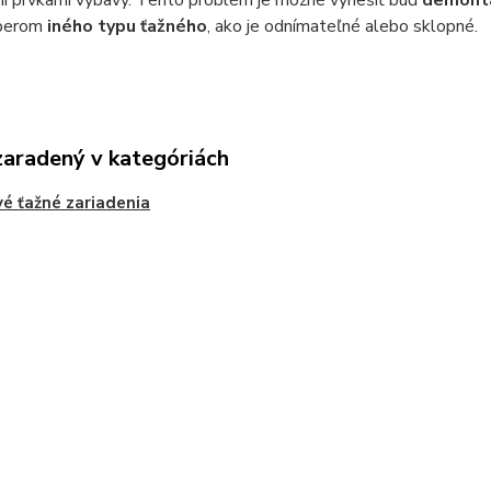
i prvkami výbavy. Tento problém je možné vyriešiť buď
demontáž
ýberom
iného typu ťažného
, ako je odnímateľné alebo sklopné.
zaradený v kategóriách
é ťažné zariadenia