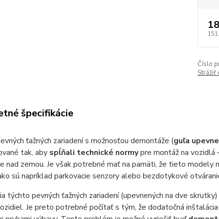
18
151
Číslo p
Strážiť
tné špecifikácie
evných ťažných zariadení s možnosťou demontáže (
guľa upevn
vané tak, aby
spĺňali technické normy
pre montáž na vozidlá 
e nad zemou. Je však potrebné mať na pamäti, že tieto modely n
 ako sú napríklad parkovacie senzory alebo bezdotykové otvárani
a týchto pevných ťažných zariadení (upevnených na dve skrutky
ozidiel. Je preto potrebné počítať s tým, že dodatočná inštaláci