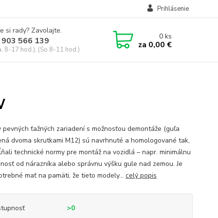
Prihlásenie
e si rady? Zavolajte.
0
ks
 903 566 139
za
0,00 €
, 8-17 hod.), (So 8-11 hod.)
W
 pevných ťažných zariadení s možnosťou demontáže (guľa
ná dvoma skrutkami M12) sú navrhnuté a homologované tak,
ĺňali technické normy pre montáž na vozidlá – napr. minimálnu
enosť od nárazníka alebo správnu výšku gule nad zemou. Je
otrebné mať na pamäti, že tieto modely...
celý popis
tupnosť
>0