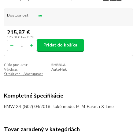
Dostupnosť
ne
215,87 €
175,50 €
bez DPH
Pridať do košíka
Číslo produktu:
5HB31A
Výrobca:
AutoHak
Strážiť cenu / dostupnosť
Kompletné špecifikácie
BMW X4 (G02) 04/2018- také model M, M-Paket i X-Line
Tovar zaradený v kategóriách