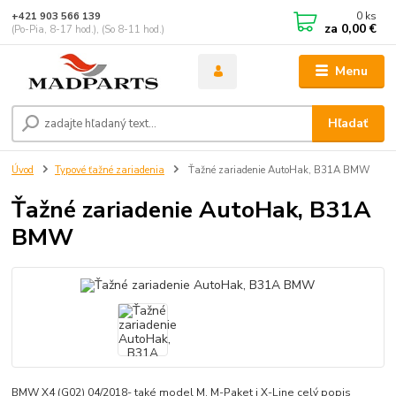
0
ks
+421 903 566 139
za
0,00 €
(Po-Pia, 8-17 hod.), (So 8-11 hod.)
Menu
Hľadať
Úvod
Typové ťažné zariadenia
Ťažné zariadenie AutoHak, B31A BMW
Ťažné zariadenie AutoHak, B31A
BMW
BMW X4 (G02) 04/2018- také model M, M-Paket i X-Line
celý popis