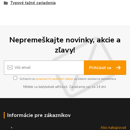
Typové ťažné zariadenia
Nepremeškajte novinky, akcie a
zľavy!
Prihlásiť sa
Súhlasím so
spracovaním osobných údajov
za účelom zasielania newslettera.
Môžete sa kedykoľvek odhlásiť. Zasielame raz za 14 dní.
Informácie pre zákazníkov
Ako nakupovať