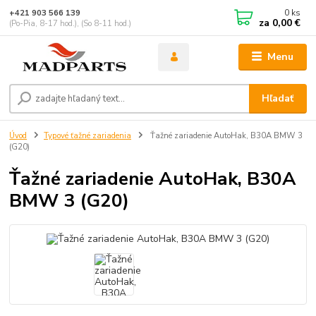
0
ks
+421 903 566 139
za
0,00 €
(Po-Pia, 8-17 hod.), (So 8-11 hod.)
Menu
Hľadať
Úvod
Typové ťažné zariadenia
Ťažné zariadenie AutoHak, B30A BMW 3
(G20)
Ťažné zariadenie AutoHak, B30A
BMW 3 (G20)