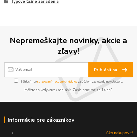
Typové ťažné zariadenia
Nepremeškajte novinky, akcie a
zľavy!
Prihlásiť sa
Súhlasím so
spracovaním osobných údajov
za účelom zasielania newslettera.
Môžete sa kedykoľvek odhlásiť. Zasielame raz za 14 dní.
Informácie pre zákazníkov
Ako nakupovať