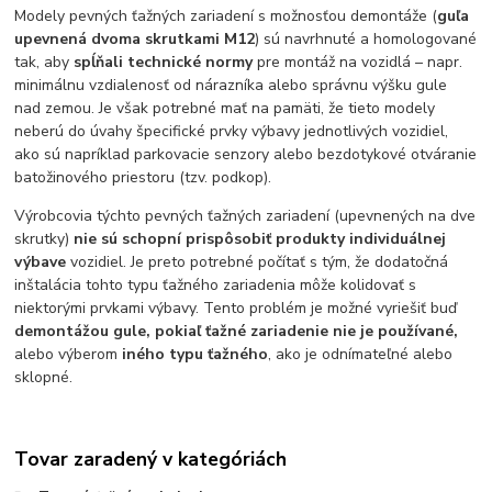
Modely pevných ťažných zariadení s možnosťou demontáže (
guľa
upevnená dvoma skrutkami M12
) sú navrhnuté a homologované
tak, aby
spĺňali technické normy
pre montáž na vozidlá – napr.
minimálnu vzdialenosť od nárazníka alebo správnu výšku gule
nad zemou. Je však potrebné mať na pamäti, že tieto modely
neberú do úvahy špecifické prvky výbavy jednotlivých vozidiel,
ako sú napríklad parkovacie senzory alebo bezdotykové otváranie
batožinového priestoru (tzv. podkop).
Výrobcovia týchto pevných ťažných zariadení (upevnených na dve
skrutky)
nie sú schopní prispôsobiť produkty individuálnej
výbave
vozidiel. Je preto potrebné počítať s tým, že dodatočná
inštalácia tohto typu ťažného zariadenia môže kolidovať s
niektorými prvkami výbavy. Tento problém je možné vyriešiť buď
demontážou gule, pokiaľ ťažné zariadenie nie je používané,
alebo výberom
iného typu ťažného
, ako je odnímateľné alebo
sklopné.
Tovar zaradený v kategóriách