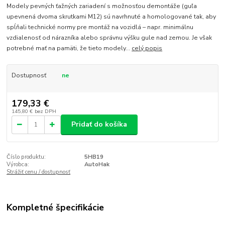
Modely pevných ťažných zariadení s možnosťou demontáže (guľa
upevnená dvoma skrutkami M12) sú navrhnuté a homologované tak, aby
spĺňali technické normy pre montáž na vozidlá – napr. minimálnu
vzdialenosť od nárazníka alebo správnu výšku gule nad zemou. Je však
potrebné mať na pamäti, že tieto modely...
celý popis
Dostupnosť
ne
179,33 €
145,80 €
bez DPH
Pridať do košíka
Číslo produktu:
5HB19
Výrobca:
AutoHak
Strážiť cenu / dostupnosť
Kompletné špecifikácie