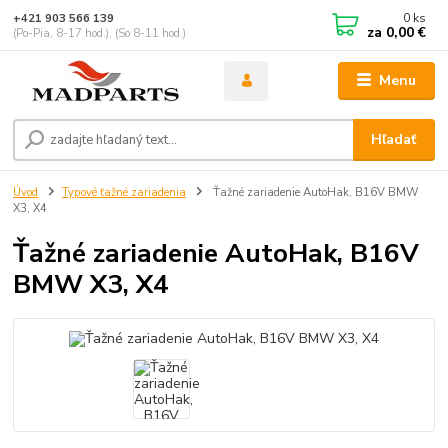
0
ks
+421 903 566 139
za
0,00 €
(Po-Pia, 8-17 hod.), (So 8-11 hod.)
Menu
Hľadať
Úvod
Typové ťažné zariadenia
Ťažné zariadenie AutoHak, B16V BMW
X3, X4
Ťažné zariadenie AutoHak, B16V
BMW X3, X4