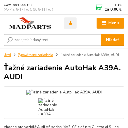
0
ks
+421 903 566 139
za
0,00 €
(Po-Pia, 8-17 hod.), (So 8-11 hod.)
Menu
Hľadať
Úvod
Typové ťažné zariadenia
Ťažné zariadenie AutoHak A39A, AUDI
Ťažné zariadenie AutoHak A39A,
AUDI
Vhodné pre vozidlá:Audi A6 sedan (4A2, C8) tiež pre Quattro aj S-line,