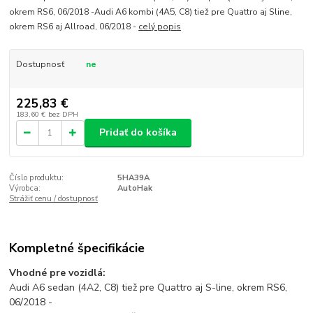
okrem RS6, 06/2018 -Audi A6 kombi (4A5, C8) tiež pre Quattro aj Sline,
okrem RS6 aj Allroad, 06/2018 -
celý popis
Dostupnosť
ne
225,83 €
183,60 €
bez DPH
Pridať do košíka
Číslo produktu:
5HA39A
Výrobca:
AutoHak
Strážiť cenu / dostupnosť
Kompletné špecifikácie
Vhodné pre vozidlá:
Audi A6 sedan (4A2, C8) tiež pre Quattro aj S-line, okrem RS6,
06/2018 -