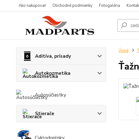
Ako nakupovať
Obchodné podmienky
Fotogaléria
Kontak
Úvod
T
Aditíva, prísady
Ťažn
Autokozmetika
Autosúčiastky
Stierače
Cyklodoplnky