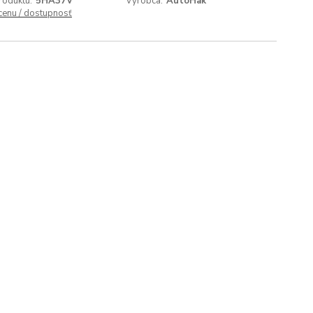
roduktu:
5HA37V
Výrobca:
AutoHak
 cenu / dostupnosť