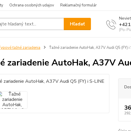
ty
Ochrana osobných udajov
Reklamačný formulár
Neviet
Hľadať
+421
(Po-Pia
ypové ťažné zariadenia
Ťažné zariadenie AutoHak, A37V Audi Q5 (FY) i
é zariadenie AutoHak, A37V Aud
Dos
36
292