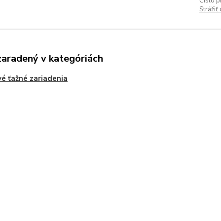
Číslo p
Strážiť
zaradený v kategóriách
é ťažné zariadenia