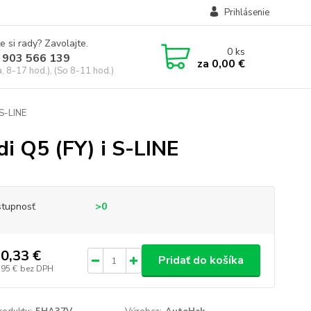
Prihlásenie
e si rady? Zavolajte.
0
ks
 903 566 139
za
0,00 €
, 8-17 hod.), (So 8-11 hod.)
 S-LINE
i Q5 (FY) i S-LINE
tupnosť
>0
0,33 €
Pridať do košíka
,95 €
bez DPH