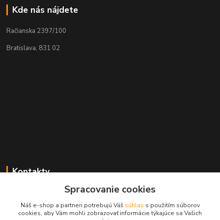
Kde nás nájdete
Račianska 2397/100
Bratislava, 831 02
Kontakty
Spracovanie cookies
Zákaznícka podpora MADPARTS
+421 903 566 139
Náš e-shop a partneri potrebujú Váš
súhlas
s použitím súborov
(Po-Pia, 8-17 hod.), (So 8-11 hod.)
cookies, aby Vám mohli zobrazovať informácie týkajúce sa Vašich