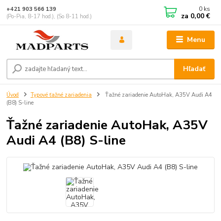
0
ks
+421 903 566 139
za
0,00 €
(Po-Pia, 8-17 hod.), (So 8-11 hod.)
Menu
Hľadať
Úvod
Typové ťažné zariadenia
Ťažné zariadenie AutoHak, A35V Audi A4
(B8) S-line
Ťažné zariadenie AutoHak, A35V
Audi A4 (B8) S-line