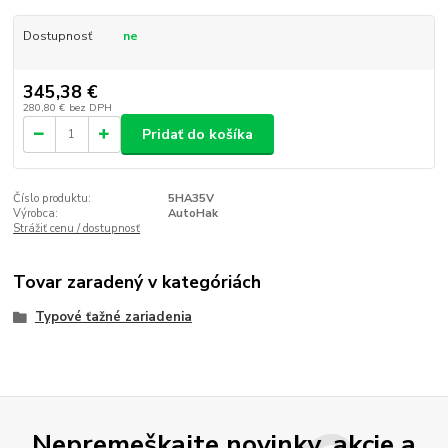
Dostupnosť
ne
345,38 €
280,80 €
bez DPH
Pridať do košíka
Číslo produktu:
5HA35V
Výrobca:
AutoHak
Strážiť cenu / dostupnosť
Tovar zaradený v kategóriách
Typové ťažné zariadenia
Nepremeškajte novinky, akcie a