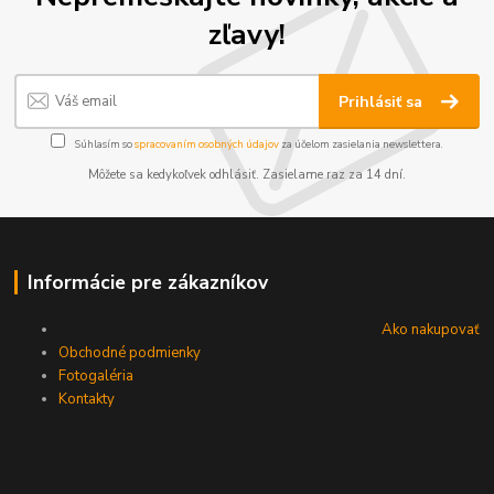
zľavy!
Prihlásiť sa
Súhlasím so
spracovaním osobných údajov
za účelom zasielania newslettera.
Môžete sa kedykoľvek odhlásiť. Zasielame raz za 14 dní.
Informácie pre zákazníkov
Ako nakupovať
Obchodné podmienky
Fotogaléria
Kontakty