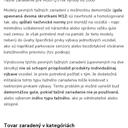
Ťažné zariadenie pre AUDI Q5 rok výroby od 2008
Modely pevných ťažných zariadení s možnosťou demontáže (
guľa
upevnená dvoma skrutkami M12
) sú navrhnuté a homologované
tak, aby
spĺňali technické normy
pre montáž na vozidlá – napr.
minimálnu vzdialenosť od nárazníka alebo správnu výšku gule
nad zemou. Je však potrebné mať na pamäti, že tieto modely
neberú do úvahy špecifické prvky výbavy jednotlivých vozidiel,
ako sú napríklad parkovacie senzory alebo bezdotykové otváranie
batožinového priestoru (tzv. podkop).
Výrobcovia týchto pevných ťažných zariadení (upevnených na dve
skrutky)
nie sú schopní prispôsobiť produkty individuálnej
výbave
vozidiel. Je preto potrebné počítať s tým, že dodatočná
inštalácia tohto typu ťažného zariadenia môže kolidovať s
niektorými prvkami výbavy. Tento problém je možné vyriešiť buď
demontážou gule, pokiaľ ťažné zariadenie nie je používané,
alebo výberom
iného typu ťažného
, ako je odnímateľné alebo
sklopné.
Tovar zaradený v kategóriách