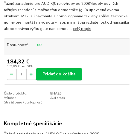
Ťažné zariadenie pre AUDI Q5 rok výroby od 2008Modely pevných
ťažných zariadení s možnosťou demontáže (guľa upevnená dvoma
skrutkami M12) sú navrhnuté a homologované tak, aby spĺňali technické
normy pre montáž na vozidlá – napr. minimálnu vzdialenosť od nárazníka
alebo správnu výšku gule nad zemou....
celý popis
Dostupnosť
>0
184,32 €
149,85 €
bez DPH
Pridať do košíka
Číslo produktu:
5HA26
Výrobca:
AutoHak
Strážiť cenu / dostupnosť
Kompletné špecifikácie