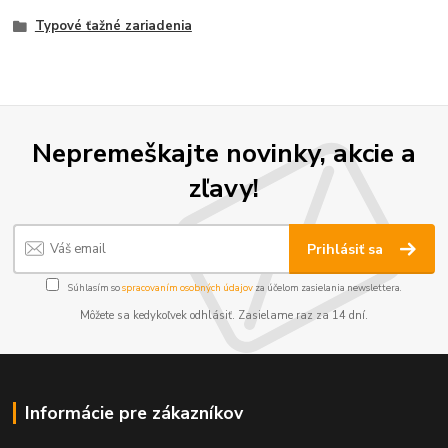
Typové ťažné zariadenia
Nepremeškajte novinky, akcie a
zľavy!
Prihlásiť sa
Súhlasím so
spracovaním osobných údajov
za účelom zasielania newslettera.
Môžete sa kedykoľvek odhlásiť. Zasielame raz za 14 dní.
Informácie pre zákazníkov