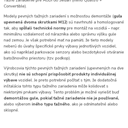
Ťažné zariadenie pre AUDI 80 Sedan (mimo Quattro +
Convertible).
Modely pevných ťažných zariadení s možnosťou demontáže (
guľa
upevnená dvoma skrutkami M12
) sú navrhnuté a homologované
tak, aby
spĺňali technické normy
pre montáž na vozidlá – napr.
minimálnu vzdialenosť od nárazníka alebo správnu výšku gule
nad zemou. Je však potrebné mať na pamäti, že tieto modely
neberú do úvahy špecifické prvky výbavy jednotlivých vozidiel,
ako sú napríklad parkovacie senzory alebo bezdotykové otváranie
batožinového priestoru (tzv. podkop).
Výrobcovia týchto pevných ťažných zariadení (upevnených na dve
skrutky)
nie sú schopní prispôsobiť produkty individuálnej
výbave
vozidiel. Je preto potrebné počítať s tým, že dodatočná
inštalácia tohto typu ťažného zariadenia môže kolidovať s
niektorými prvkami výbavy. Tento problém je možné vyriešiť buď
demontážou gule, pokiaľ ťažné zariadenie nie je používané,
alebo výberom
iného typu ťažného
, ako je odnímateľné alebo
sklopné.