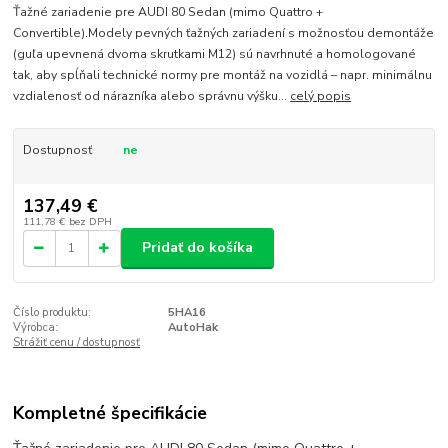
Ťažné zariadenie pre AUDI 80 Sedan (mimo Quattro +
Convertible).Modely pevných ťažných zariadení s možnosťou demontáže
(guľa upevnená dvoma skrutkami M12) sú navrhnuté a homologované
tak, aby spĺňali technické normy pre montáž na vozidlá – napr. minimálnu
vzdialenosť od nárazníka alebo správnu výšku...
celý popis
Dostupnosť
ne
137,49 €
111,78 €
bez DPH
Pridať do košíka
Číslo produktu:
5HA16
Výrobca:
AutoHak
Strážiť cenu / dostupnosť
Kompletné špecifikácie