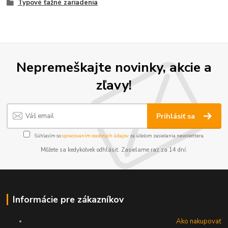
Typové ťažné zariadenia
Nepremeškajte novinky, akcie a
zľavy!
Prihlásiť sa
Súhlasím so
spracovaním osobných údajov
za účelom zasielania newslettera.
Môžete sa kedykoľvek odhlásiť. Zasielame raz za 14 dní.
Informácie pre zákazníkov
Ako nakupovať