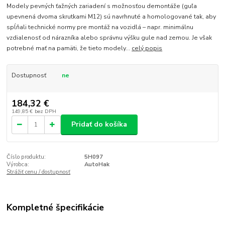
Modely pevných ťažných zariadení s možnosťou demontáže (guľa
upevnená dvoma skrutkami M12) sú navrhnuté a homologované tak, aby
spĺňali technické normy pre montáž na vozidlá – napr. minimálnu
vzdialenosť od nárazníka alebo správnu výšku gule nad zemou. Je však
potrebné mať na pamäti, že tieto modely...
celý popis
Dostupnosť
ne
184,32 €
149,85 €
bez DPH
Pridať do košíka
Číslo produktu:
5H097
Výrobca:
AutoHak
Strážiť cenu / dostupnosť
Kompletné špecifikácie