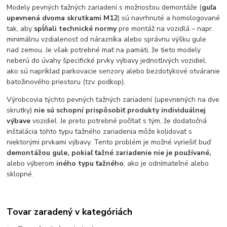
Modely pevných ťažných zariadení s možnosťou demontáže (
guľa
upevnená dvoma skrutkami M12
) sú navrhnuté a homologované
tak, aby
spĺňali technické normy
pre montáž na vozidlá – napr.
minimálnu vzdialenosť od nárazníka alebo správnu výšku gule
nad zemou. Je však potrebné mať na pamäti, že tieto modely
neberú do úvahy špecifické prvky výbavy jednotlivých vozidiel,
ako sú napríklad parkovacie senzory alebo bezdotykové otváranie
batožinového priestoru (tzv. podkop).
Výrobcovia týchto pevných ťažných zariadení (upevnených na dve
skrutky)
nie sú schopní prispôsobiť produkty individuálnej
výbave
vozidiel. Je preto potrebné počítať s tým, že dodatočná
inštalácia tohto typu ťažného zariadenia môže kolidovať s
niektorými prvkami výbavy. Tento problém je možné vyriešiť buď
demontážou gule, pokiaľ ťažné zariadenie nie je používané,
alebo výberom
iného typu ťažného
, ako je odnímateľné alebo
sklopné.
Tovar zaradený v kategóriách