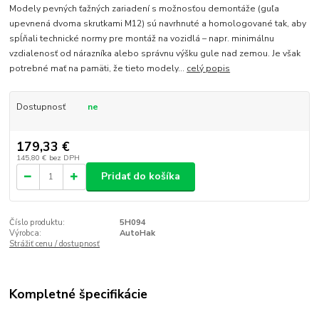
Modely pevných ťažných zariadení s možnosťou demontáže (guľa
upevnená dvoma skrutkami M12) sú navrhnuté a homologované tak, aby
spĺňali technické normy pre montáž na vozidlá – napr. minimálnu
vzdialenosť od nárazníka alebo správnu výšku gule nad zemou. Je však
potrebné mať na pamäti, že tieto modely...
celý popis
Dostupnosť
ne
179,33 €
145,80 €
bez DPH
Pridať do košíka
Číslo produktu:
5H094
Výrobca:
AutoHak
Strážiť cenu / dostupnosť
Kompletné špecifikácie