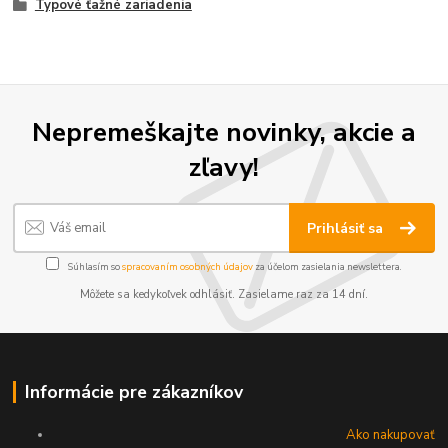
Typové ťažné zariadenia
Nepremeškajte novinky, akcie a
zľavy!
Prihlásiť sa
Súhlasím so
spracovaním osobných údajov
za účelom zasielania newslettera.
Môžete sa kedykoľvek odhlásiť. Zasielame raz za 14 dní.
Informácie pre zákazníkov
Ako nakupovať