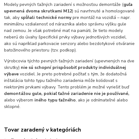
Modely pevných ťažných zariadení s možnosťou demontáže (
guľa
upevnená dvoma skrutkami M12
) sú navrhnuté a homologované
tak, aby
spĺňali technické normy
pre montáž na vozidlá – napr.
minimálnu vzdialenosť od nárazníka alebo správnu výšku gule
nad zemou. Je však potrebné mať na pamäti, že tieto modely
neberú do úvahy špecifické prvky výbavy jednotlivých vozidiel,
ako sú napríklad parkovacie senzory alebo bezdotykové otváranie
batožinového priestoru (tzv. podkop).
Výrobcovia týchto pevných ťažných zariadení (upevnených na dve
skrutky)
nie sú schopní prispôsobiť produkty individuálnej
výbave
vozidiel. Je preto potrebné počítať s tým, že dodatočná
inštalácia tohto typu ťažného zariadenia môže kolidovať s
niektorými prvkami výbavy. Tento problém je možné vyriešiť buď
demontážou gule, pokiaľ ťažné zariadenie nie je používané,
alebo výberom
iného typu ťažného
, ako je odnímateľné alebo
sklopné.
Tovar zaradený v kategóriách