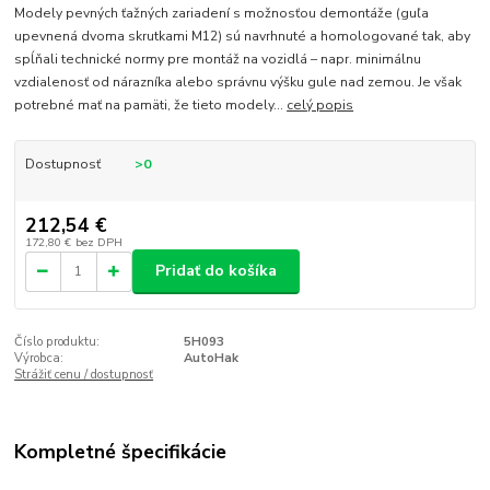
Modely pevných ťažných zariadení s možnosťou demontáže (guľa
upevnená dvoma skrutkami M12) sú navrhnuté a homologované tak, aby
spĺňali technické normy pre montáž na vozidlá – napr. minimálnu
vzdialenosť od nárazníka alebo správnu výšku gule nad zemou. Je však
potrebné mať na pamäti, že tieto modely...
celý popis
Dostupnosť
>0
212,54 €
172,80 €
bez DPH
Pridať do košíka
Číslo produktu:
5H093
Výrobca:
AutoHak
Strážiť cenu / dostupnosť
Kompletné špecifikácie