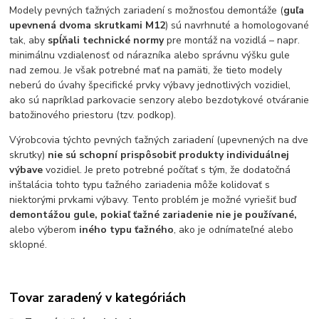
Modely pevných ťažných zariadení s možnosťou demontáže (
guľa
upevnená dvoma skrutkami M12
) sú navrhnuté a homologované
tak, aby
spĺňali technické normy
pre montáž na vozidlá – napr.
minimálnu vzdialenosť od nárazníka alebo správnu výšku gule
nad zemou. Je však potrebné mať na pamäti, že tieto modely
neberú do úvahy špecifické prvky výbavy jednotlivých vozidiel,
ako sú napríklad parkovacie senzory alebo bezdotykové otváranie
batožinového priestoru (tzv. podkop).
Výrobcovia týchto pevných ťažných zariadení (upevnených na dve
skrutky)
nie sú schopní prispôsobiť produkty individuálnej
výbave
vozidiel. Je preto potrebné počítať s tým, že dodatočná
inštalácia tohto typu ťažného zariadenia môže kolidovať s
niektorými prvkami výbavy. Tento problém je možné vyriešiť buď
demontážou gule, pokiaľ ťažné zariadenie nie je používané,
alebo výberom
iného typu ťažného
, ako je odnímateľné alebo
sklopné.
Tovar zaradený v kategóriách