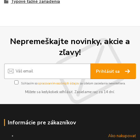
Typové ťažné zariadenia
Nepremeškajte novinky, akcie a
zľavy!
Prihlásiť sa
Súhlasím so
spracovaním osobných údajov
za účelom zasielania newslettera.
Môžete sa kedykoľvek odhlásiť. Zasielame raz za 14 dní.
Informácie pre zákazníkov
Ako nakupovať