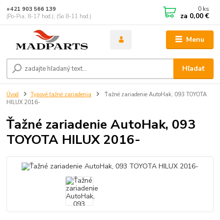
0
ks
+421 903 566 139
za
0,00 €
(Po-Pia, 8-17 hod.), (So 8-11 hod.)
Menu
Hľadať
Úvod
Typové ťažné zariadenia
Ťažné zariadenie AutoHak, 093 TOYOTA
HILUX 2016-
Ťažné zariadenie AutoHak, 093
TOYOTA HILUX 2016-