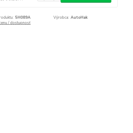
roduktu:
5H089A
Výrobca:
AutoHak
 cenu / dostupnosť