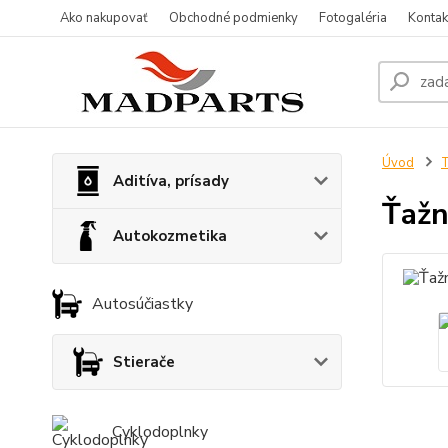
Ako nakupovať
Obchodné podmienky
Fotogaléria
Kontak
Úvod
T
Aditíva, prísady
Ťažn
Autokozmetika
Autosúčiastky
Stierače
Cyklodoplnky