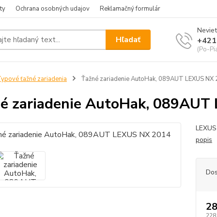
ty
Ochrana osobných udajov
Reklamačný formulár
Neviet
Hľadať
+421
(Po-Pia
ypové ťažné zariadenia
Ťažné zariadenie AutoHak, 089AUT LEXUS NX
é zariadenie AutoHak, 089AUT
LEXUS 
popis
Dos
28
228