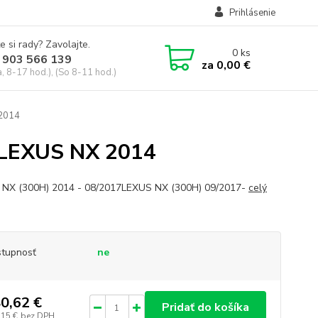
Prihlásenie
e si rady? Zavolajte.
0
ks
 903 566 139
za
0,00 €
, 8-17 hod.), (So 8-11 hod.)
 2014
 LEXUS NX 2014
NX (300H) 2014 - 08/2017LEXUS NX (300H) 09/2017-
celý
tupnosť
ne
0,62 €
Pridať do košíka
,15 €
bez DPH