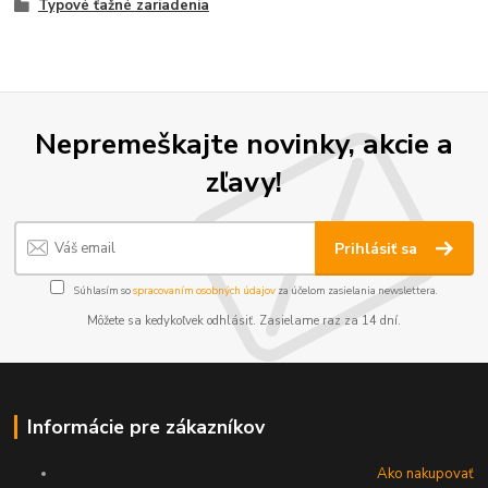
Typové ťažné zariadenia
Nepremeškajte novinky, akcie a
zľavy!
Prihlásiť sa
Súhlasím so
spracovaním osobných údajov
za účelom zasielania newslettera.
Môžete sa kedykoľvek odhlásiť. Zasielame raz za 14 dní.
Informácie pre zákazníkov
Ako nakupovať