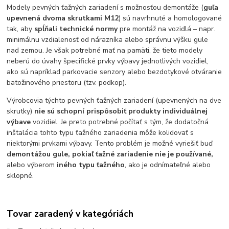
Modely pevných ťažných zariadení s možnosťou demontáže (
guľa
upevnená dvoma skrutkami M12
) sú navrhnuté a homologované
tak, aby
spĺňali technické normy
pre montáž na vozidlá – napr.
minimálnu vzdialenosť od nárazníka alebo správnu výšku gule
nad zemou. Je však potrebné mať na pamäti, že tieto modely
neberú do úvahy špecifické prvky výbavy jednotlivých vozidiel,
ako sú napríklad parkovacie senzory alebo bezdotykové otváranie
batožinového priestoru (tzv. podkop).
Výrobcovia týchto pevných ťažných zariadení (upevnených na dve
skrutky)
nie sú schopní prispôsobiť produkty individuálnej
výbave
vozidiel. Je preto potrebné počítať s tým, že dodatočná
inštalácia tohto typu ťažného zariadenia môže kolidovať s
niektorými prvkami výbavy. Tento problém je možné vyriešiť buď
demontážou gule, pokiaľ ťažné zariadenie nie je používané,
alebo výberom
iného typu ťažného
, ako je odnímateľné alebo
sklopné.
Tovar zaradený v kategóriách