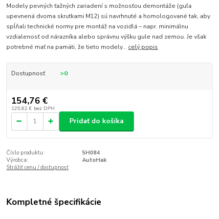
Modely pevných ťažných zariadení s možnosťou demontáže (guľa
upevnená dvoma skrutkami M12) sú navrhnuté a homologované tak, aby
spĺňali technické normy pre montáž na vozidlá – napr. minimálnu
vzdialenosť od nárazníka alebo správnu výšku gule nad zemou. Je však
potrebné mať na pamäti, že tieto modely...
celý popis
Dostupnosť
>0
154,76 €
125,82 €
bez DPH
Pridať do košíka
Číslo produktu:
5H084
Výrobca:
AutoHak
Strážiť cenu / dostupnosť
Kompletné špecifikácie