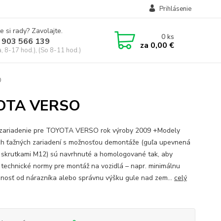
Prihlásenie
e si rady? Zavolajte.
0
ks
 903 566 139
za
0,00 €
, 8-17 hod.), (So 8-11 hod.)
O
OYOTA VERSO
zariadenie pre TOYOTA VERSO rok výroby 2009 +Modely
h ťažných zariadení s možnosťou demontáže (guľa upevnená
skrutkami M12) sú navrhnuté a homologované tak, aby
i technické normy pre montáž na vozidlá – napr. minimálnu
enosť od nárazníka alebo správnu výšku gule nad zem...
celý