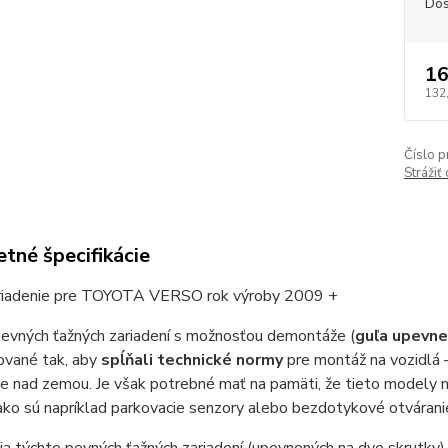
Dos
16
132
Číslo p
Strážiť
tné špecifikácie
riadenie pre TOYOTA VERSO rok výroby 2009 +
evných ťažných zariadení s možnosťou demontáže (
guľa upevn
vané tak, aby
spĺňali technické normy
pre montáž na vozidlá 
e nad zemou. Je však potrebné mať na pamäti, že tieto modely n
 ako sú napríklad parkovacie senzory alebo bezdotykové otvárani