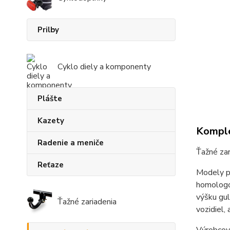
Prilby
Cyklo diely a komponenty
Plášte
Kazety
Komple
Radenie a meniče
Ťažné za
Reťaze
Modely p
homologo
výšku gul
Ťažné zariadenia
vozidiel,