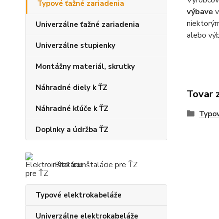
Výrobcovi
Typové ťažné zariadenia
výbave
v
niektorým
Univerzálne ťažné zariadenia
alebo v
Univerzálne stupienky
Montážny materiál, skrutky
Náhradné diely k ŤZ
Tovar 
Náhradné kľúče k ŤZ
Typov
Doplnky a údržba ŤZ
Elektroinštalácie pre ŤZ
Typové elektrokabeláže
Univerzálne elektrokabeláže