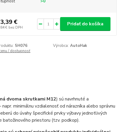
tupnosť
>0
3,39 €
Pridať do košíka
,84 €
bez DPH
roduktu:
5H076
Výrobca:
AutoHak
 cenu / dostupnosť
ená dvoma skrutkami M12
) sú navrhnuté a
– napr. minimálnu vzdialenosť od nárazníka alebo správnu
eberú do úvahy špecifické prvky výbavy jednotlivých
e batožinového priestoru (tzv. podkop).