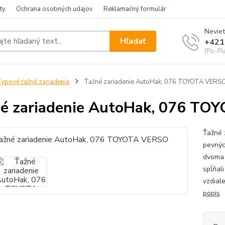
ty
Ochrana osobných udajov
Reklamačný formulár
Neviet
Hľadať
+421
(Po-Pia
ypové ťažné zariadenia
Ťažné zariadenie AutoHak, 076 TOYOTA VERS
é zariadenie AutoHak, 076 T
Ťažné 
pevnýc
dvoma 
spĺňal
vzdial
popis