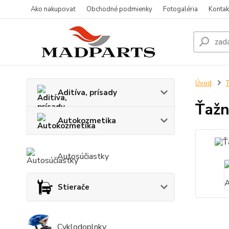
Ako nakupovať
Obchodné podmienky
Fotogaléria
Kontak
Úvod
T
Aditíva, prísady
Ťažn
Autokozmetika
Autosúčiastky
Stierače
Cyklodoplnky