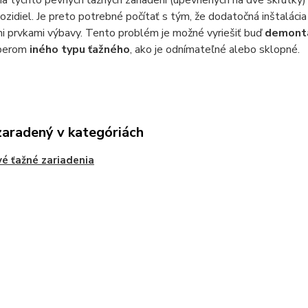
a týchto pevných ťažných zariadení (upevnených na dve skrutky
ozidiel. Je preto potrebné počítať s tým, že dodatočná inštaláci
i prvkami výbavy. Tento problém je možné vyriešiť buď
demontáž
ýberom
iného typu ťažného
, ako je odnímateľné alebo sklopné.
zaradený v kategóriách
é ťažné zariadenia