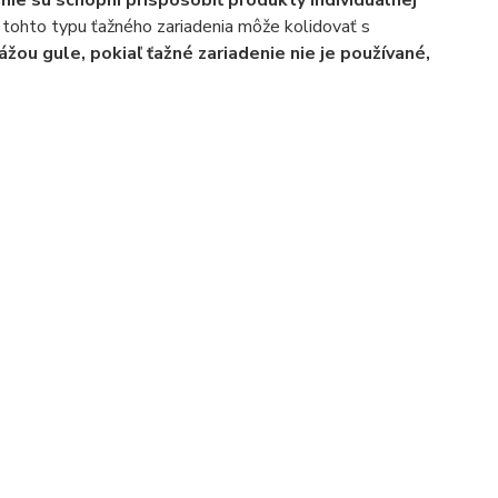
)
nie sú schopní prispôsobiť produkty individuálnej
a tohto typu ťažného zariadenia môže kolidovať s
ou gule, pokiaľ ťažné zariadenie nie je používané,