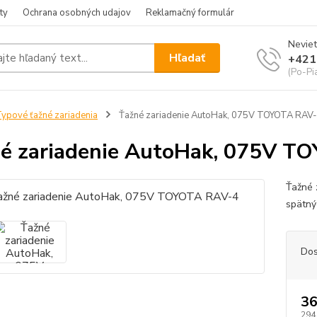
ty
Ochrana osobných udajov
Reklamačný formulár
Neviet
Hľadať
+421
(Po-Pia
ypové ťažné zariadenia
Ťažné zariadenie AutoHak, 075V TOYOTA RAV
é zariadenie AutoHak, 075V T
Ťažné 
spätný
Dos
36
294