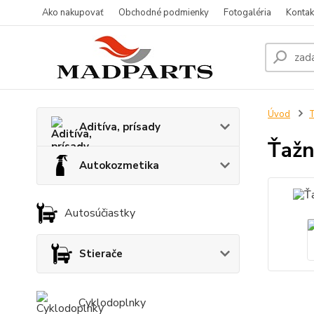
Ako nakupovať
Obchodné podmienky
Fotogaléria
Kontak
Úvod
T
Aditíva, prísady
Ťažn
Autokozmetika
Autosúčiastky
Stierače
Cyklodoplnky