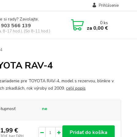
Prihlásenie
e si rady? Zavolajte.
0
ks
 903 566 139
za
0,00 €
, 8-17 hod.), (So 8-11 hod.)
-4
OYOTA RAV-4
zariadenie pre TOYOTA RAV-4, model s rezervou, blinkre v
ch zrkadlách, rok výroby od 2009.
celý popis
tupnosť
ne
1,99 €
Pridať do košíka
,30 €
bez DPH