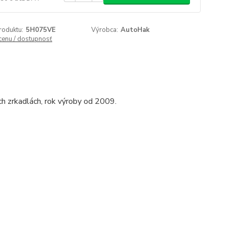
roduktu:
5H075VE
Výrobca:
AutoHak
 cenu / dostupnosť
h zrkadlách, rok výroby od 2009.