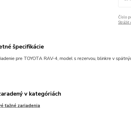
Číslo p
Strážiť
tné špecifikácie
iadenie pre TOYOTA RAV-4, model s rezervou, blinkre v spätnýc
zaradený v kategóriách
é ťažné zariadenia