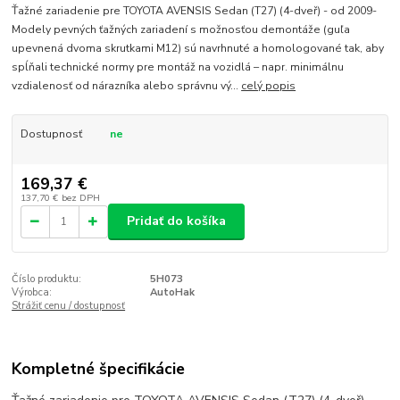
Ťažné zariadenie pre TOYOTA AVENSIS Sedan (T27) (4-dveř) - od 2009-
Modely pevných ťažných zariadení s možnosťou demontáže (guľa
upevnená dvoma skrutkami M12) sú navrhnuté a homologované tak, aby
spĺňali technické normy pre montáž na vozidlá – napr. minimálnu
vzdialenosť od nárazníka alebo správnu vý...
celý popis
Dostupnosť
ne
169,37 €
137,70 €
bez DPH
Pridať do košíka
Číslo produktu:
5H073
Výrobca:
AutoHak
Strážiť cenu / dostupnosť
Kompletné špecifikácie