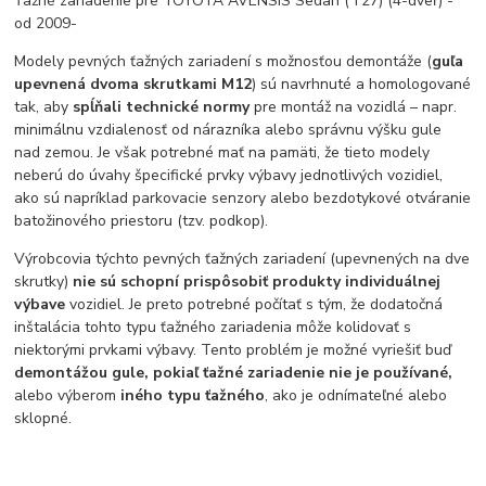
Ťažné zariadenie pre TOYOTA AVENSIS Sedan (T27) (4-dveř) -
od 2009-
Modely pevných ťažných zariadení s možnosťou demontáže (
guľa
upevnená dvoma skrutkami M12
) sú navrhnuté a homologované
tak, aby
spĺňali technické normy
pre montáž na vozidlá – napr.
minimálnu vzdialenosť od nárazníka alebo správnu výšku gule
nad zemou. Je však potrebné mať na pamäti, že tieto modely
neberú do úvahy špecifické prvky výbavy jednotlivých vozidiel,
ako sú napríklad parkovacie senzory alebo bezdotykové otváranie
batožinového priestoru (tzv. podkop).
Výrobcovia týchto pevných ťažných zariadení (upevnených na dve
skrutky)
nie sú schopní prispôsobiť produkty individuálnej
výbave
vozidiel. Je preto potrebné počítať s tým, že dodatočná
inštalácia tohto typu ťažného zariadenia môže kolidovať s
niektorými prvkami výbavy. Tento problém je možné vyriešiť buď
demontážou gule, pokiaľ ťažné zariadenie nie je používané,
alebo výberom
iného typu ťažného
, ako je odnímateľné alebo
sklopné.