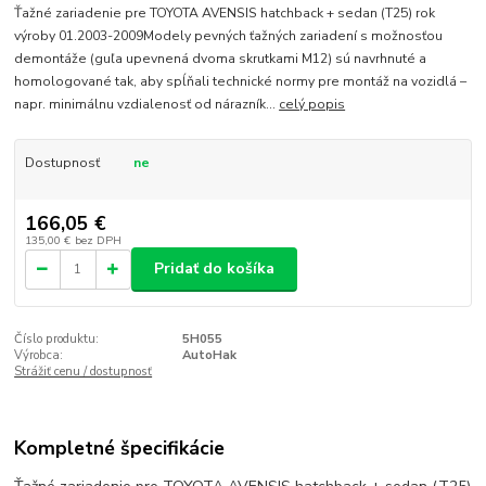
Ťažné zariadenie pre TOYOTA AVENSIS hatchback + sedan (T25) rok
výroby 01.2003-2009Modely pevných ťažných zariadení s možnosťou
demontáže (guľa upevnená dvoma skrutkami M12) sú navrhnuté a
homologované tak, aby spĺňali technické normy pre montáž na vozidlá –
napr. minimálnu vzdialenosť od nárazník...
celý popis
Dostupnosť
ne
166,05 €
135,00 €
bez DPH
Pridať do košíka
Číslo produktu:
5H055
Výrobca:
AutoHak
Strážiť cenu / dostupnosť
Kompletné špecifikácie