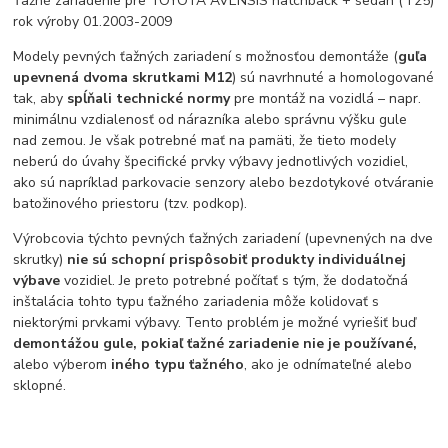
Ťažné zariadenie pre TOYOTA AVENSIS hatchback + sedan (T25)
rok výroby 01.2003-2009
Modely pevných ťažných zariadení s možnosťou demontáže (
guľa
upevnená dvoma skrutkami M12
) sú navrhnuté a homologované
tak, aby
spĺňali technické normy
pre montáž na vozidlá – napr.
minimálnu vzdialenosť od nárazníka alebo správnu výšku gule
nad zemou. Je však potrebné mať na pamäti, že tieto modely
neberú do úvahy špecifické prvky výbavy jednotlivých vozidiel,
ako sú napríklad parkovacie senzory alebo bezdotykové otváranie
batožinového priestoru (tzv. podkop).
Výrobcovia týchto pevných ťažných zariadení (upevnených na dve
skrutky)
nie sú schopní prispôsobiť produkty individuálnej
výbave
vozidiel. Je preto potrebné počítať s tým, že dodatočná
inštalácia tohto typu ťažného zariadenia môže kolidovať s
niektorými prvkami výbavy. Tento problém je možné vyriešiť buď
demontážou gule, pokiaľ ťažné zariadenie nie je používané,
alebo výberom
iného typu ťažného
, ako je odnímateľné alebo
sklopné.